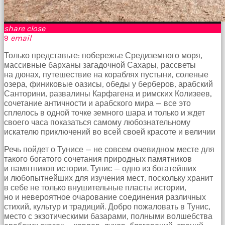
Bir
süre
sessizce
share
close
onu
9
email
izliyordum
fakat
Только представьте: побережье Средиземного моря,
benim
массивные барханы загадочной Сахары, рассветы
onu
на дюнах, путешествие на кораблях пустыни, соленые
izlediğimi
озера, финиковые оазисы, обеды у берберов, арабский
fark
Санторини, развалины Карфагена и римских Колизеев,
etti
сочетание античности и арабского мира — все это
altyazılı
сплелось в одной точке земного шара и только и ждет
porno
своего часа показаться самому любознательному
Amı
искателю приключений во всей своей красоте и величии
cayır
cayır
Речь пойдет о Тунисе — не совсем очевидном месте для
yanıyor
такого богатого сочетания природных памятников
olduğu
и памятников истории. Тунис — одно из богатейших
için
и любопытнейших для изучения мест, поскольку хранит
beni
в себе не только внушительные пласты истории,
yaka
но и невероятное очарование соединения различных
paça
стихий, культур и традиций. Добро пожаловать в Тунис,
tutup
место с экзотическими базарами, полными волшебства
içeri