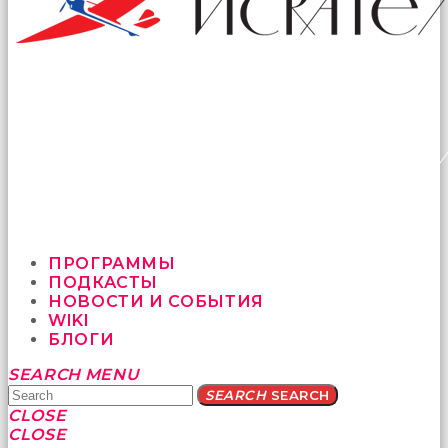
ПРОГРАММЫ
ПОДКАСТЫ
НОВОСТИ И СОБЫТИЯ
WIKI
БЛОГИ
Yatağa
SEARCH
MENU
bile
SEARCH
SEARCH
geçmeye
CLOSE
fırsat
CLOSE