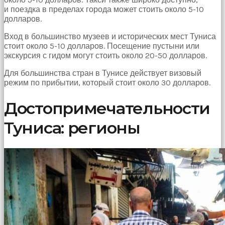
bir
и поездка в пределах города может стоить около 5-10
sperm
долларов.
ihtiyacı
doğan
Вход в большинство музеев и исторических мест Туниса
kız
стоит около 5-10 долларов. Посещение пустыни или
gebelik
экскурсия с гидом могут стоить около 20-50 долларов.
hastanesinin
yolunu
Для большинства стран в Тунисе действует визовый
tutar.
режим по прибытии, который стоит около 30 долларов.
Достопримечательности
Туниса: регионы