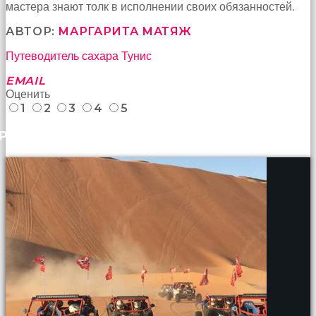
мастера знают толк в исполнении своих обязанностей.
АВТОР:
МАРГАРИТА МАТЯЖ
Путеводитель
сахара
Тунис
EMAIL
Оценить
1
2
3
4
5
РАНЕЕ