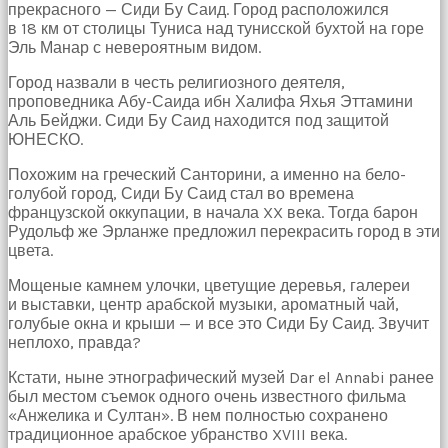
прекрасного — Сиди Бу Саид. Город расположился
в 18 км от столицы Туниса над тунисской бухтой на горе
Эль Манар с невероятным видом.
Город назвали в честь религиозного деятеля,
проповедника Абу-Саида ибн Халифа Яхья Эттамини
Аль Бейджи. Сиди Бу Саид находится под защитой
ЮНЕСКО.
Похожим на греческий Санторини, а именно на бело-
голубой город, Сиди Бу Саид стал во времена
французской оккупации, в начала XX века. Тогда барон
Рудольф же Эрланже предложил перекрасить город в эти
цвета.
Мощеные камнем улочки, цветущие деревья, галереи
и выставки, центр арабской музыки, ароматный чай,
голубые окна и крыши — и все это Сиди Бу Саид. Звучит
неплохо, правда?
Кстати, ныне этнографический музей Dar el Annabi ранее
был местом съемок одного очень известного фильма
«Анжелика и Султан». В нем полностью сохранено
традиционное арабское убранство XVIII века.