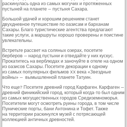
раскинулась одна из самых могучих и протяженных
пустыней на планете — пустыня Сахара.
Большой удачей и хорошим решением станет
двухдневное путешествие по оазисам и барханам
Сахары. Благо туристические агентства предлагают
такие услуги, а маршруты хорошо проверены и поистине
увлекательны.
Встретьте рассвет на соляных озерах, посетите
берберов — народ пустыни и отведайте у них кускус.
Прокатитесь на верблюдах и заночуйте в отеле на одном
из оазисов Сахары. Посетите декорации к одному
из самых популярных фильмов XX века «Звездные
войны» — вымышленной планете Татуин.
Что еще? Посетите древний город Карфаген. Карфаген —
древний финикийский город, который когда-то был одним
из самых могущественных городов Средиземноморья.
Посетители могут осмотреть руины города, в том числе
Пунические порты, бани Антонина и Тофет. Также
на территории раскинулся музей с потрясающей
коллекцией античных древностей.