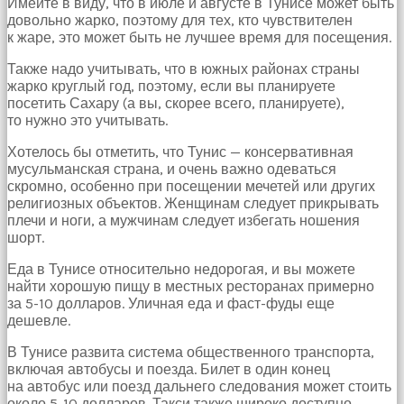
Имейте в виду, что в июле и августе в Тунисе может быть
hayatının
довольно жарко, поэтому для тех, кто чувствителен
erkeğini
к жаре, это может быть не лучшее время для посещения.
bulamamıştır
porno
Также надо учитывать, что в южных районах страны
Bu
жарко круглый год, поэтому, если вы планируете
yüzden
посетить Сахару (а вы, скорее всего, планируете),
artık
то нужно это учитывать.
erkeklerden
umudunu
Хотелось бы отметить, что Тунис — консервативная
kesen
мусульманская страна, и очень важно одеваться
kız
скромно, особенно при посещении мечетей или других
kendi
религиозных объектов. Женщинам следует прикрывать
başına
плечи и ноги, а мужчинам следует избегать ношения
hamile
шорт.
kalıp
evlat
Еда в Тунисе относительно недорогая, и вы можете
sahibi
найти хорошую пищу в местных ресторанах примерно
olmak
за 5-10 долларов. Уличная еда и фаст-фуды еще
ister
дешевле.
porno
В Тунисе развита система общественного транспорта,
izle
включая автобусы и поезда. Билет в один конец
Bu
на автобус или поезд дальнего следования может стоить
yüzden
около 5-10 долларов. Такси также широко доступно,