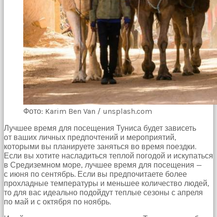
Devamında
yatak
odasına
gittik
ve
arkadaşımın
annesini
çatır
çatır
siktim
türk
pornosu
Фото: Karim Ben Van / unsplash.com
Son
zamanlarda
Лучшее время для посещения Туниса будет зависеть
erkekler
от ваших личных предпочтений и мероприятий,
tarafından
которыми вы планируете заняться во время поездки.
bolca
Если вы хотите насладиться теплой погодой и искупаться
ihanete
в Средиземном море, лучшее время для посещения —
uğrayan
с июня по сентябрь. Если вы предпочитаете более
genç
прохладные температуры и меньшее количество людей,
kız
то для вас идеально подойдут теплые сезоны с апреля
ne
по май и с октября по ноябрь.
yapıp
edip