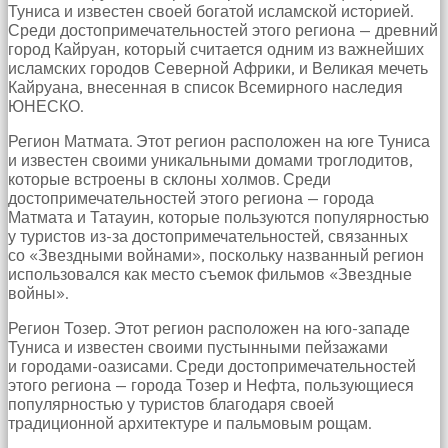
Туниса и известен своей богатой исламской историей.
Среди достопримечательностей этого региона — древний
город Кайруан, который считается одним из важнейших
исламских городов Северной Африки, и Великая мечеть
Кайруана, внесенная в список Всемирного наследия
ЮНЕСКО.
Регион Матмата. Этот регион расположен на юге Туниса
и известен своими уникальными домами троглодитов,
которые встроены в склоны холмов. Среди
достопримечательностей этого региона — города
Матмата и Татауин, которые пользуются популярностью
у туристов из-за достопримечательностей, связанных
со «Звездными войнами», поскольку названный регион
использовался как место съемок фильмов «Звездные
войны».
Регион Тозер. Этот регион расположен на юго-западе
Туниса и известен своими пустынными пейзажами
и городами-оазисами. Среди достопримечательностей
этого региона — города Тозер и Нефта, пользующиеся
популярностью у туристов благодаря своей
традиционной архитектуре и пальмовым рощам.