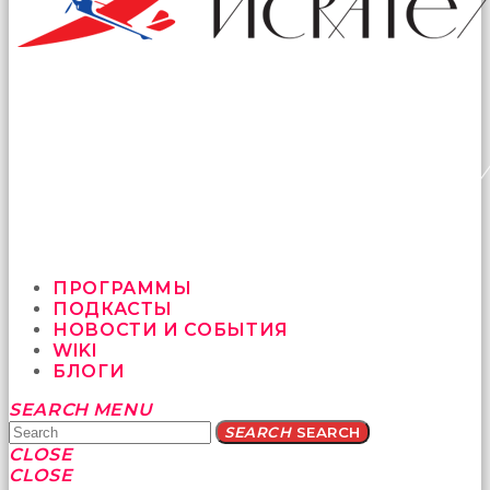
ПРОГРАММЫ
ПОДКАСТЫ
НОВОСТИ И СОБЫТИЯ
WIKI
БЛОГИ
Yatağa
SEARCH
MENU
bile
SEARCH
SEARCH
geçmeye
CLOSE
fırsat
CLOSE