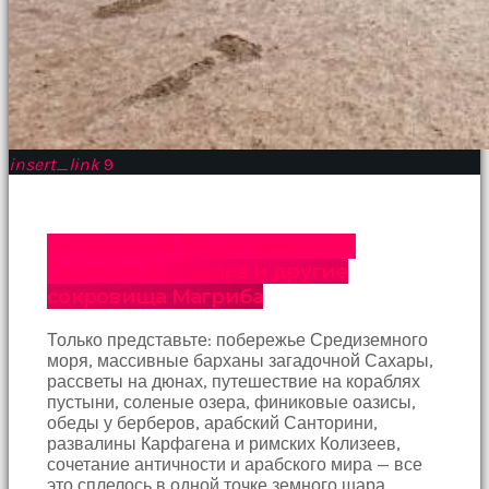
Bu
kadın
bir
süreliğine
ortadan
kaybolduğunda
evde
insert_link
9
oda
oda
gezerek
onu
Загадочный Тунис: арабский
aramaya
Санторини, Сахара и другие
başladım
brazzers
сокровища Магриба
Onu
banyoda
Только представьте: побережье Средиземного
gördüğümde
моря, массивные барханы загадочной Сахары,
memelerinin
рассветы на дюнах, путешествие на кораблях
fotoğrafını
пустыни, соленые озера, финиковые оазисы,
selfie
обеды у берберов, арабский Санторини,
çekerken
развалины Карфагена и римских Колизеев,
yakaladım
сочетание античности и арабского мира — все
porno
это сплелось в одной точке земного шара