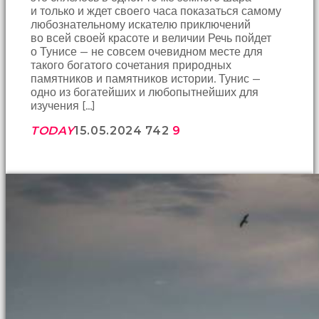
Bir
и только и ждет своего часа показаться самому
süre
любознательному искателю приключений
sessizce
во всей своей красоте и величии Речь пойдет
onu
о Тунисе — не совсем очевидном месте для
izliyordum
такого богатого сочетания природных
fakat
памятников и памятников истории. Тунис —
benim
одно из богатейших и любопытнейших для
onu
изучения […]
izlediğimi
fark
TODAY
15.05.2024
742
9
etti
altyazılı
porno
Amı
cayır
cayır
yanıyor
olduğu
için
beni
yaka
paça
tutup
içeri