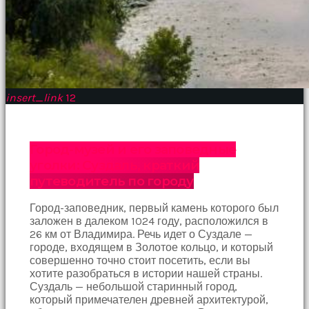
Devamında
yatak
odasına
gittik
ve
arkadaşımın
annesini
çatır
insert_link
12
çatır
siktim
türk
pornosu
Город-музей и его заповедные
Son
уголки: Суздаль, краткий
zamanlarda
путеводитель по городу
erkekler
tarafından
Город-заповедник, первый камень которого был
bolca
заложен в далеком 1024 году, расположился в
ihanete
26 км от Владимира. Речь идет о Суздале —
uğrayan
городе, входящем в Золотое кольцо, и который
genç
совершенно точно стоит посетить, если вы
kız
хотите разобраться в истории нашей страны.
ne
Суздаль — небольшой старинный город,
yapıp
который примечателен древней архитектурой,
edip