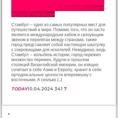
Краткий путеводитель по городу на
Босфоре: магический Стамбул и его
лучшие локации
Стамбул — одно из самых популярных мест для
путешествий в мире. Помимо того, что он часто
является международным хабом и связующим
звеном в перелетах между странами, также
город представляет собой настоящую шкатулку
с сокровищами для искателей. Немудрено, ведь
Стамбул — колыбель истории, город пережил
множество перемен, будучи в прошлом
столицей Византийской империи, он изящно
сочетает в себе Азию и Европу, хранит в себе
ортодоксальные ценности вперемешку с
восточными. А сколько […]
TODAY
10.04.2024
341
7
ПОИСК