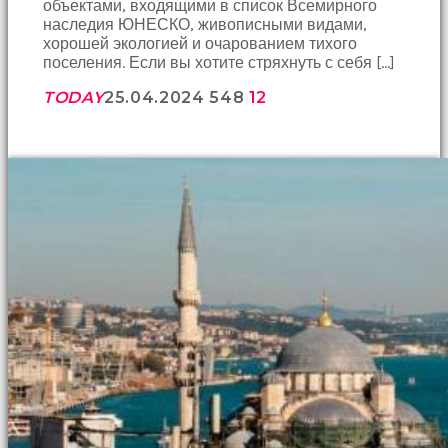
объектами, входящими в список Всемирного
hayatının
наследия ЮНЕСКО, живописными видами,
erkeğini
хорошей экологией и очарованием тихого
bulamamıştır
поселения. Если вы хотите стряхнуть с себя […]
porno
Bu
TODAY
25.04.2024
548
12
yüzden
artık
erkeklerden
umudunu
kesen
kız
kendi
başına
hamile
kalıp
evlat
sahibi
olmak
ister
porno
izle
Bu
yüzden