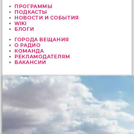
vermeyen
sikici
ПРОГРАММЫ
kocalar
ПОДКАСТЫ
bu
НОВОСТИ И СОБЫТИЯ
güzel
WIKI
karıları
БЛОГИ
kanepede
ГОРОДА ВЕЩАНИЯ
öttürüyor
О РАДИО
sex
КОМАНДА
hikayeleri
РЕКЛАМОДАТЕЛЯМ
ve
ВАКАНСИИ
en
sonunda
kızların
yüzüne
boşalarak
rahatlıyorlar
altyazılı
porno
İki
yakın
arkadaş
sikiş
sonu