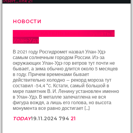
insert_link
21
НОВОСТИ
Радио ИСКАТЕЛЬ можно слушать в
Улан-Удэ
В 2021 году Росгидромет назвал Улан-Удэ
самым солнечным городом России. Из-за
окружающих Улан-Удэ гор ветров тут почти не
бывает, а зима обычно длится около 5 месяцев
в году. Причем временами бывает
действительно холодно — рекорд мороза тут
составил -54,4 °C. Кстати, самый большой в
мире памятник В. И. Ленину установлен именно
в Улан-Удэ. В металле запечатлена не вся
фигура вождя, а лишь его голова, но высота
монумента все равно достигает […]
TODAY
19.11.2024
794
21