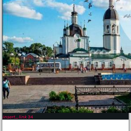
insert_link
34