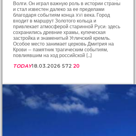
Bir
Волги. Он играл важную роль в истории страны
süre
и стал известен далеко за ее пределами
sessizce
благодаря событиям конца XVI века. Город
onu
входит в маршрут Золотого кольца и
izliyordum
привлекает атмосферой старинной Руси: здесь
fakat
сохранились древние храмы, купеческая
benim
застройка и знаменитый Угличский кремль.
onu
Особое место занимает церковь Дмитрия на
izlediğimi
Крови — памятник трагическим событиям,
fark
повлиявшим на ход российской […]
etti
altyazılı
TODAY
18.03.2026
572
20
porno
Amı
cayır
cayır
yanıyor
olduğu
için
beni
yaka
paça
tutup
içeri