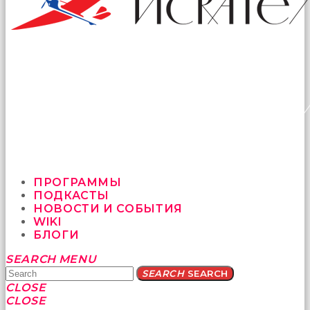
ПРОГРАММЫ
ПОДКАСТЫ
НОВОСТИ И СОБЫТИЯ
WIKI
БЛОГИ
Yatağa
SEARCH
MENU
bile
SEARCH
SEARCH
geçmeye
CLOSE
fırsat
CLOSE