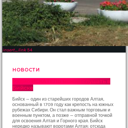
Devamında
yatak
odasına
gittik
ve
arkadaşımın
annesini
çatır
çatır
insert_link
54
siktim
türk
pornosu
Son
НОВОСТИ
zamanlarda
erkekler
Радио ИСКАТЕЛЬ можно слушать в
tarafından
Бийске
bolca
ihanete
Бийск — один из старейших городов Алтая,
uğrayan
основанный в 1709 году как крепость на южных
genç
рубежах Сибири. Он стал важным торговым и
kız
военным пунктом, а позже — отправной точкой
ne
для освоения Алтая и Горного края. Бийск
yapıp
нередко называют воротами Алтая: отсюда
edip