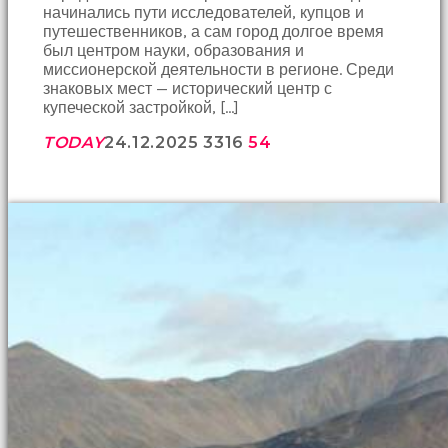
начинались пути исследователей, купцов и
hayatının
путешественников, а сам город долгое время
erkeğini
был центром науки, образования и
bulamamıştır
миссионерской деятельности в регионе. Среди
porno
знаковых мест — исторический центр с
Bu
купеческой застройкой, […]
yüzden
artık
TODAY
24.12.2025
3316
54
erkeklerden
umudunu
kesen
kız
kendi
başına
hamile
kalıp
evlat
sahibi
olmak
ister
porno
izle
Bu
yüzden