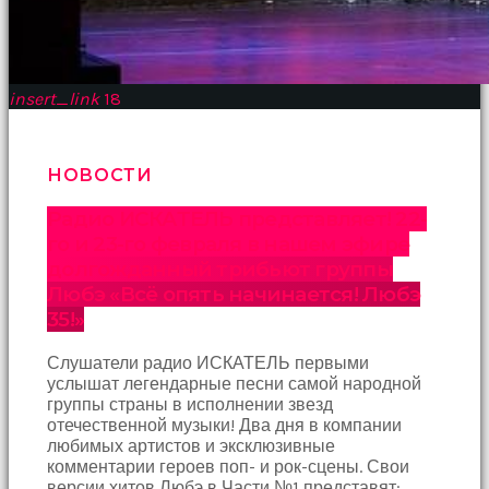
insert_link
18
НОВОСТИ
Радио ИСКАТЕЛЬ представляет! 22-
го и 23-го февраля в нашем эфире
долгожданный трибьют группы
Любэ «Всё опять начинается! Любэ
35!»
Слушатели радио ИСКАТЕЛЬ первыми
услышат легендарные песни самой народной
группы страны в исполнении звезд
отечественной музыки! Два дня в компании
любимых артистов и эксклюзивные
комментарии героев поп- и рок-сцены. Свои
версии хитов Любэ в Части №1 представят: