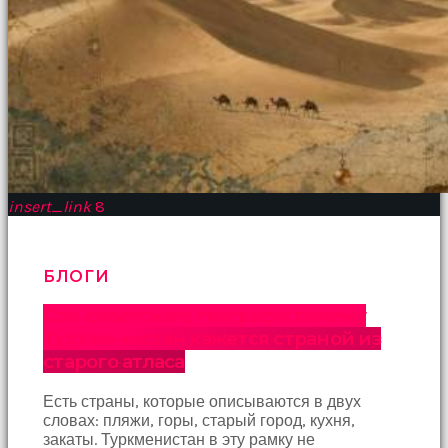
insert_link
8
БЛОГИ
Сон советского географа: почему
Туркменистан кажется страной из
старого атласа
Есть страны, которые описываются в двух
словах: пляжи, горы, старый город, кухня,
закаты. Туркменистан в эту рамку не