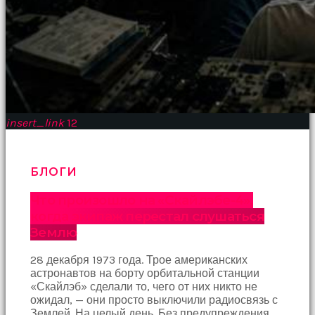
insert_link
12
БЛОГИ
Что произошло на «Скайлэбе-4»,
когда экипаж перестал слушаться
Землю
28 декабря 1973 года. Трое американских
астронавтов на борту орбитальной станции
«Скайлэб» сделали то, чего от них никто не
ожидал, — они просто выключили радиосвязь с
Землей. На целый день. Без предупреждения,