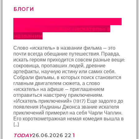
Devamında
yatak
БЛОГИ
odasına
gittik
Хорошее кино начинается с поиска:
ve
фильмы со словом «искатель» в
arkadaşımın
названии
annesini
çatır
Слово «искатель» в названии фильма — это
çatır
почти всегда обещание путешествия. Правда,
siktim
искать героям приходится совсем разные вещи:
türk
сокровища, пропавших людей, древние
pornosu
артефакты, научную истину или самих себя.
Son
Собрали фильмы, в которых поиск становится
zamanlarda
главным двигателем сюжета, а слово
erkekler
«искатель» на афише — приглашением
tarafından
отправиться навстречу приключениям.
bolca
«Искатель приключений» (1917) Еще задолго до
ihanete
появления Индианы Джонса звание искателя
uğrayan
приключений примерил на себя Чарли Чаплин.
genç
Его короткометражная немая комедия вышла в
kız
[…]
ne
yapıp
TODAY
26.06.2026
22
1
edip