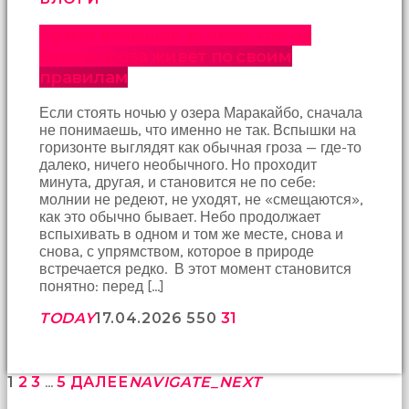
Сотни вспышек за ночь: где на
Земле гроза живет по своим
правилам
Если стоять ночью у озера Маракайбо, сначала
не понимаешь, что именно не так. Вспышки на
горизонте выглядят как обычная гроза — где-то
далеко, ничего необычного. Но проходит
минута, другая, и становится не по себе:
молнии не редеют, не уходят, не «смещаются»,
как это обычно бывает. Небо продолжает
вспыхивать в одном и том же месте, снова и
снова, с упрямством, которое в природе
встречается редко. В этот момент становится
понятно: перед […]
TODAY
17.04.2026
550
31
1
2
3
…
5
ДАЛЕЕ
NAVIGATE_NEXT