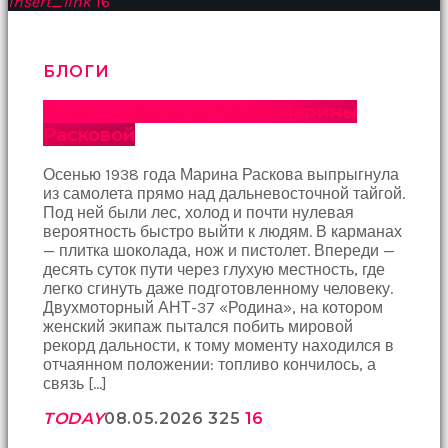
insert_link
16
БЛОГИ
Право на риск: история Марины
Расковой
Осенью 1938 года Марина Раскова выпрыгнула
из самолета прямо над дальневосточной тайгой.
Под ней были лес, холод и почти нулевая
вероятность быстро выйти к людям. В карманах
— плитка шоколада, нож и пистолет. Впереди —
десять суток пути через глухую местность, где
легко сгинуть даже подготовленному человеку.
Двухмоторный АНТ-37 «Родина», на котором
женский экипаж пытался побить мировой
рекорд дальности, к тому моменту находился в
отчаянном положении: топливо кончилось, а
связь […]
TODAY
08.05.2026
325
16