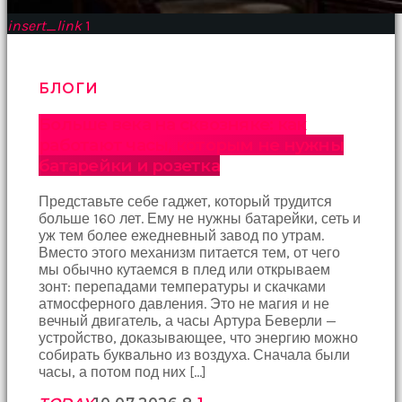
Bu
insert_link
1
kadın
bir
süreliğine
ortadan
БЛОГИ
kaybolduğunda
evde
Больше века на сквозняке: как
oda
работают часы, которым не нужны
oda
батарейки и розетка
gezerek
onu
Представьте себе гаджет, который трудится
aramaya
больше 160 лет. Ему не нужны батарейки, сеть и
başladım
уж тем более ежедневный завод по утрам.
brazzers
Вместо этого механизм питается тем, от чего
Onu
мы обычно кутаемся в плед или открываем
banyoda
зонт: перепадами температуры и скачками
gördüğümde
атмосферного давления. Это не магия и не
memelerinin
вечный двигатель, а часы Артура Беверли —
fotoğrafını
устройство, доказывающее, что энергию можно
selfie
собирать буквально из воздуха. Сначала были
çekerken
часы, а потом под них […]
yakaladım
porno