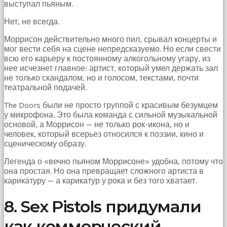
выступал пьяным.
Нет, не всегда.
Моррисон действительно много пил, срывал концерты и
мог вести себя на сцене непредсказуемо. Но если свести
всю его карьеру к постоянному алкогольному угару, из
нее исчезнет главное: артист, который умел держать зал
не только скандалом, но и голосом, текстами, почти
театральной подачей.
The Doors были не просто группой с красивым безумцем
у микрофона. Это была команда с сильной музыкальной
основой, а Моррисон — не только рок-икона, но и
человек, который всерьез относился к поэзии, кино и
сценическому образу.
Легенда о «вечно пьяном Моррисоне» удобна, потому что
она простая. Но она превращает сложного артиста в
карикатуру — а карикатур у рока и без того хватает.
8. Sex Pistols придумали
как коммерческий