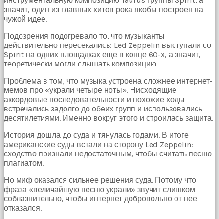
инструментальную композицию Taurus группы Spirit, а
значит, один из главных хитов рока якобы построен на
чужой идее.
Подозрения подогревало то, что музыканты
действительно пересекались: Led Zeppelin выступали со
Spirit на одних площадках еще в конце 60-х, а значит,
теоретически могли слышать композицию.
Проблема в том, что музыка устроена сложнее интернет-
мемов про «украли четыре ноты». Нисходящие
аккордовые последовательности и похожие ходы
встречались задолго до обеих групп и использовались
десятилетиями. Именно вокруг этого и строилась защита.
История дошла до суда и тянулась годами. В итоге
американские суды встали на сторону Led Zeppelin:
сходство признали недостаточным, чтобы считать песню
плагиатом.
Но миф оказался сильнее решения суда. Потому что
фраза «величайшую песню украли» звучит слишком
соблазнительно, чтобы интернет добровольно от нее
отказался.