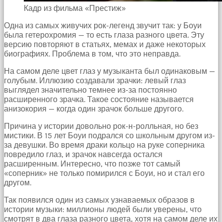
Devamında
Кадр из фильма «Престиж»
yatak
odasına
Одна из самых живучих рок-легенд звучит так: у Боуи
gittik
была гетерохромия — то есть глаза разного цвета. Эту
ve
версию повторяют в статьях, мемах и даже некоторых
arkadaşımın
биографиях. Проблема в том, что это неправда.
annesini
çatır
На самом деле цвет глаз у музыканта был одинаковым —
çatır
голубым. Иллюзию создавали зрачки: левый глаз
siktim
выглядел значительно темнее из-за постоянно
türk
расширенного зрачка. Такое состояние называется
pornosu
анизокория — когда один зрачок больше другого.
Son
zamanlarda
Причина у истории довольно рок-н-ролльная, но без
erkekler
мистики. В 15 лет Боуи подрался со школьным другом из-
tarafından
за девушки. Во время драки кольцо на руке соперника
bolca
повредило глаз, и зрачок навсегда остался
ihanete
расширенным. Интересно, что позже тот самый
uğrayan
«соперник» не только помирился с Боуи, но и стал его
genç
другом.
kız
Так появился один из самых узнаваемых образов в
ne
истории музыки: миллионы людей были уверены, что
yapıp
смотрят в два глаза разного цвета, хотя на самом деле их
edip