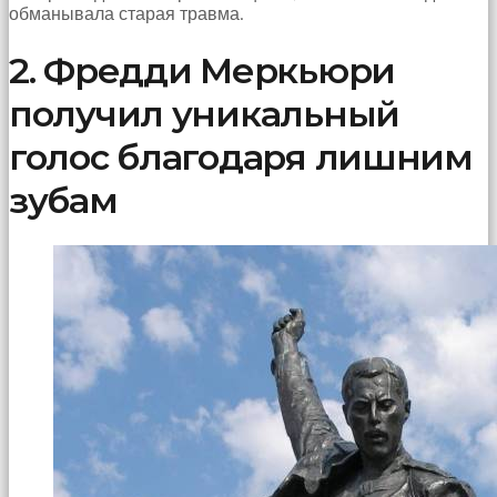
обманывала старая травма.
hayatının
erkeğini
bulamamıştır
2. Фредди Меркьюри
porno
Bu
получил уникальный
yüzden
artık
голос благодаря лишним
erkeklerden
umudunu
зубам
kesen
kız
kendi
başına
hamile
kalıp
evlat
sahibi
olmak
ister
porno
izle
Bu
yüzden