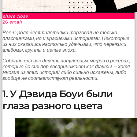
Bir
süre
sessizce
share
close
onu
26
email
izliyordum
fakat
Рок-н-ролл десятилетиями торговал не только
benim
пластинками, но и красивыми историями. Некоторые
onu
из них оказались настолько удачными, что пережили
izlediğimi
альбомы, группы и целые эпохи.
fark
etti
Собрали для вас девять популярных мифов о рокерах,
altyazılı
которые до сих пор воспринимают как факты — хотя
porno
многие из этих историй либо сильно искажены, либо
Amı
вообще не соответствуют реальности.
cayır
cayır
1. У Дэвида Боуи были
yanıyor
olduğu
глаза разного цвета
için
beni
yaka
paça
tutup
içeri