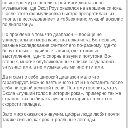
по интернету разлетелись рейтинги диапазонов
музыкантов, где Эксл Роуз оказался на вершине списка.
После этого формулировка быстро превратилась из
«попал в исследование» в «объективно лучший вокалист
по диапазону».
Но проблема в том, что диапазон — вообще не
универсальная мера качества вокалиста. Во-первых,
разные исследования считают его по-разному: где-то
берут только студийные записи, где-то живые
выступления, где-то спорные звуки и полутона. Во-
вторых, многие опубликованные списки создавались
энтузиастами, а не музыкальными институтами.
Да и сам по себе широкий диапазон мало что
гарантирует. Можно взять много нот и не оставить после
себя ни одной великой песни. Поэтому говорить, что у
Эксла «лучший голос в истории рока», примерно так же
странно, как выбирать лучшего гитариста только по
скорости пальцев.
Зато миф оказался живучим: цифры люди любят почти
так же сильно, как рок-н-ролльные легенды.