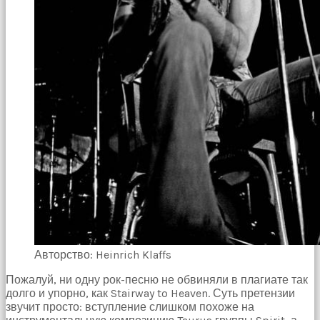
Авторство: Heinrich Klaffs
Пожалуй, ни одну рок-песню не обвиняли в плагиате так
долго и упорно, как Stairway to Heaven. Суть претензии
звучит просто: вступление слишком похоже на