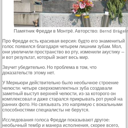
Памятник Фредди в Монтрё. Авторство: Bernd Bräge
Про Фредди есть красивая версия: будто его знаменитый
голос появился благодаря четырем лишним зубам. Мол,
они увеличили пространство во рту, изменили акустику —
и вот результат, который знает весь мир.
Звучит убедительно. Но проблема в том, что
доказательств этому нет.
У Меркьюри действительно было необычное строение
челюсти: четыре сверхкомплектных зуба создавали
заметный выступ верхней челюсти, из-за которого он
комплексовал и даже старался прикрывать рот рукой на
ранних фото. Но связывать это напрямую с вокальными
способностями специалисты не берутся.
Исследования голоса Фредди показывают другое:
необычный тембр и манера исполнения, скорее всего,