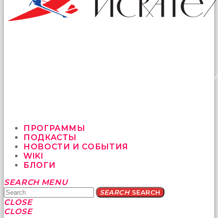
ПРОГРАММЫ
ПОДКАСТЫ
НОВОСТИ И СОБЫТИЯ
WIKI
БЛОГИ
Yatağa
SEARCH
MENU
bile
SEARCH
SEARCH
geçmeye
CLOSE
fırsat
CLOSE