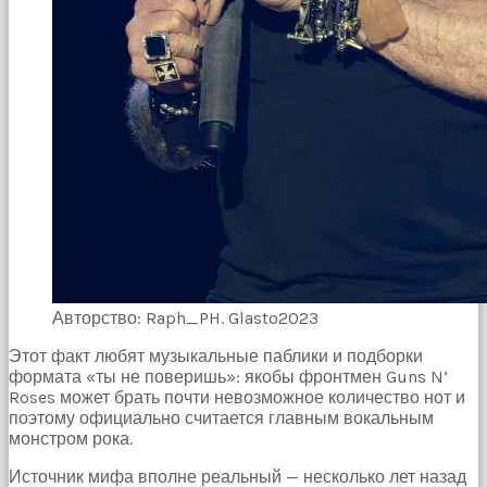
Авторство: Raph_PH. Glasto2023
Этот факт любят музыкальные паблики и подборки
формата «ты не поверишь»: якобы фронтмен Guns N’
Roses может брать почти невозможное количество нот и
поэтому официально считается главным вокальным
монстром рока.
Источник мифа вполне реальный — несколько лет назад