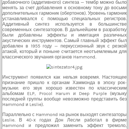
добавочного (аддитивного) синтеза — тембр можно было
çekti
менять за счет добавления к основному тону до восьми
ve
дополнительных гармоник (обертонов). Уровень гармоник
kızmaya
устанавливался с помощью специальных регистров.
başladı
Аддитивный синтез используется в большинстве
sex
современных синтезаторов. В дальнейшем в разработку
hikayeleri
были добавлены эффекты и имитация различных
Onun
акустических инструментов. Самый главный эффект был
derdinin
добавлен в 1955 году — перкуссионный звук с резкой
dermanı
атакой, который и поныне считается неотъемлемым для
benim
классического звучания органов Hammond.
sikimde
olduğu
için
koca
Инструмент появился как нельзя вовремя. Настоящее
sikimi
признание пришло к органам Хаммонда в эпоху рок-
meydana
музыки: его звук хорошо известен по классическим
çıkardım
альбомам ELP, Procol Harum и Deep Purple (музыку
ve
последней группы вообще невозможно представить без
ağzına
Hammond и Leslie).
dayayıp
onu
Параллельно с Hammond на рынок выходят синтезаторы
susturdum
Leslie. В 40-х годах Дон Лесли работал в фирме
porno
Hammond и предложил заменить эффект тремоло,