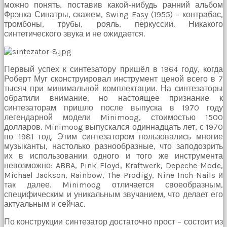
можно понять, поставив какой-нибудь ранний альбом
Фрэнка Синатры, скажем, Swing Easy (1955) – контрабас,
тромбоны, трубы, рояль, перкуссии. Никакого
синтетического звука и не ожидается.
Первый успех к синтезатору пришёл в 1964 году, когда
Роберт Муг сконструировал инструмент ценой всего в 7
тысяч при минимальной комплектации. На синтезаторы
обратили внимание, но настоящее признание к
синтезаторам пришло после выпуска в 1970 году
легендарной модели Minimoog, стоимостью 1500
долларов. Minimoog выпускался одиннадцать лет, с 1970
по 1981 год. Этим синтезатором пользовались многие
музыканты, настолько разнообразные, что заподозрить
их в использовании одного и того же инструмента
невозможно: ABBA, Pink Floyd, Kraftwerk, Depeche Mode,
Michael Jackson, Rainbow, The Prodigy, Nine Inch Nails и
так далее. Minimoog отличается своеобразным,
специфическим и уникальным звучанием, что делает его
актуальным и сейчас.
По конструкции синтезатор достаточно прост – состоит из