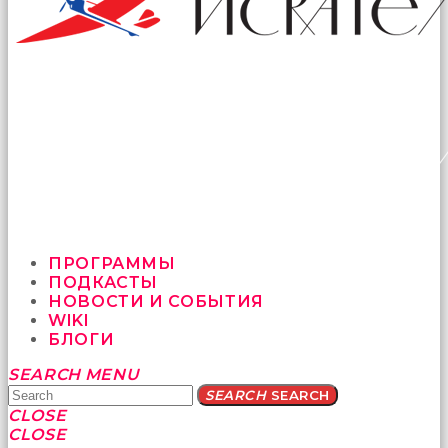
ПРОГРАММЫ
ПОДКАСТЫ
НОВОСТИ И СОБЫТИЯ
WIKI
БЛОГИ
Yatağa
SEARCH
MENU
bile
SEARCH
SEARCH
geçmeye
CLOSE
fırsat
CLOSE