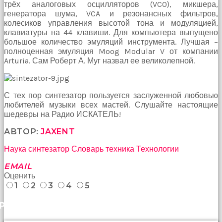
трёх аналоговых осцилляторов (VCO), микшера,
генератора шума, VCA и резонансных фильтров,
колесиков управления высотой тона и модуляцией,
клавиатуры на 44 клавиши. Для компьютера выпущено
большое количество эмуляций инструмента. Лучшая –
полноценная эмуляция Moog Modular V от компании
Arturia. Сам Роберт А. Муг назвал ее великолепной.
С тех пор синтезатор пользуется заслуженной любовью
любителей музыки всех мастей. Слушайте настоящие
шедевры на Радио ИСКАТЕЛЬ!
АВТОР:
JAXENT
Наука
синтезатор
Словарь
техника
Технологии
EMAIL
Оценить
1
2
3
4
5
РАНЕЕ