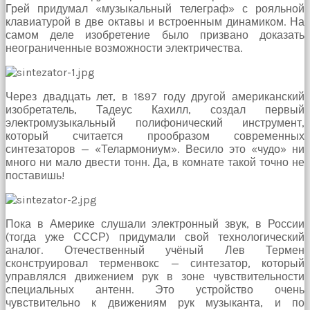
Грей придумал «музыкальный телеграф» с рояльной
Bu
клавиатурой в две октавы и встроенным динамиком. На
kadın
самом деле изобретение было призвано доказать
bir
неограниченные возможности электричества.
süreliğine
ortadan
kaybolduğunda
evde
Через двадцать лет, в 1897 году другой американский
oda
изобретатель, Тадеус Кахилл, создал первый
oda
электромузыкальный полифонический инструмент,
gezerek
который считается прообразом современных
onu
синтезаторов — «Телармониум». Весило это «чудо» ни
aramaya
много ни мало двести тонн. Да, в комнате такой точно не
başladım
поставишь!
brazzers
Onu
banyoda
gördüğümde
Пока в Америке слушали электронный звук, в России
memelerinin
(тогда уже СССР) придумали свой технологический
fotoğrafını
аналог. Отечественный учёный Лев Термен
selfie
сконструировал терменвокс — синтезатор, который
çekerken
управлялся движением рук в зоне чувствительности
yakaladım
специальных антенн. Это устройство очень
porno
чувствительно к движениям рук музыканта, и по