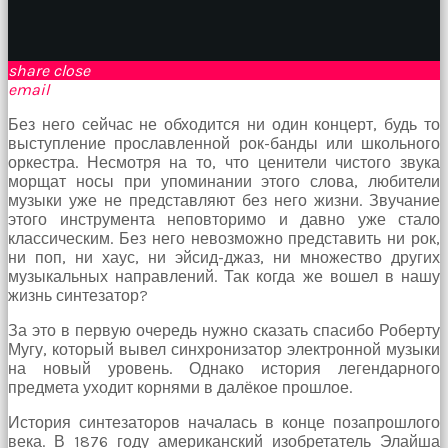
birbirlerine
teşekkür
ederek
bunu
share
close
tekrar
email
yapmak
Без него сейчас не обходится ни один концерт, будь то
için
выступление прославленной рок-банды или школьного
sözleşiyorlar
оркестра. Несмотря на то, что ценители чистого звука
altyazılı
морщат носы при упоминании этого слова, любители
porno
музыки уже не представляют без него жизни. Звучание
Arkadaşımın
этого инструмента неповторимо и давно уже стало
evine
классическим. Без него невозможно представить ни рок,
takılmaya
ни поп, ни хаус, ни эйсид-джаз, ни множество других
gittiğimde
музыкальных направлений. Так когда же вошел в нашу
tombul
жизнь синтезатор?
annesinin
kıçına
За это в первую очередь нужно сказать спасибо Роберту
bakmaktan
Мугу, который вывел синхронизатор электронной музыки
hiç
на новый уровень. Однако история легендарного
bir
предмета уходит корнями в далёкое прошлое.
şeye
konsantre
История синтезаторов началась в конце позапрошлого
olamıyordum
века. В 1876 году американский изобретатель Элайша
sikiş