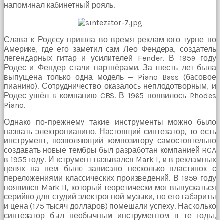
bir
напоминал кабинетный рояль.
sperm
ihtiyacı
doğan
kız
Слава к Родесу пришла во время рекламного турне по
gebelik
Америке, где его заметил сам Лео Фендера, создатель
hastanesinin
легендарных гитар и усилителей Fender. В 1959 году
yolunu
Родес и Фендер стали партнёрами. За шесть лет была
tutar.
выпущена только одна модель — Piano Bass (басовое
пианино). Сотрудничество оказалось неплодотворным, и
Родес ушёл в компанию CBS. В 1965 появилось Rhodes
Piano.
Однако по-прежнему такие инструменты можно было
назвать электропианино. Настоящий синтезатор, то есть
инструмент, позволяющий композитору самостоятельно
создавать новые тембры был разработан компанией RCA
в 1955 году. Инструмент назывался Mark I, и в рекламных
целях на нем было записано несколько пластинок с
переложениями классических произведений. В 1959 году
появился Mark II, который теоретически мог выпускаться
серийно для студий электронной музыки, но его габариты
и цена (175 тысяч долларов) помешали успеху. Насколько
синтезатор был необычным инструментом в те годы,