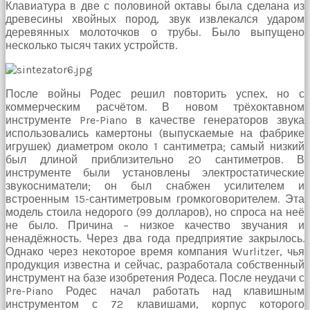
Клавиатура в две с половиной октавы была сделана из
hayatının
древесины хвойных пород, звук извлекался ударом
erkeğini
деревянных молоточков о трубы. Было выпущено
bulamamıştır
несколько тысяч таких устройств.
porno
Bu
yüzden
artık
После войны Родес решил повторить успех, но с
erkeklerden
коммерческим расчётом. В новом трёхоктавном
umudunu
инструменте Pre-Piano в качестве генераторов звука
kesen
использовались камертоны (выпускаемые на фабрике
kız
игрушек) диаметром около 1 сантиметра; самый низкий
kendi
был длиной приблизительно 20 сантиметров. В
başına
инструменте были установлены электростатические
hamile
звукосниматели; он был снабжен усилителем и
kalıp
встроенным 15-сантиметровым громкоговорителем. Эта
evlat
модель стоила недорого (99 долларов), но спроса на неё
sahibi
не было. Причина – низкое качество звучания и
olmak
ненадёжность. Через два года предприятие закрылось.
ister
Однако через некоторое время компания Wurlitzer, чья
porno
продукция известна и сейчас, разработала собственный
izle
инструмент на базе изобретения Родеса. После неудачи с
Bu
Pre-Piano Родес начал работать над клавишным
yüzden
инструментом с 72 клавишами, корпус которого