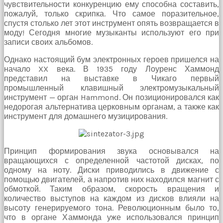
Bir
чувствительности конкуренцию ему способна составить,
süre
пожалуй, только скрипка. Что самое поразительное,
sessizce
спустя столько лет этот инструмент опять возвращается в
onu
моду! Сегодня многие музыканты используют его при
izliyordum
записи своих альбомов.
fakat
Однако настоящий бум электронных героев пришелся на
benim
начало XX века. В 1935 году Лоуренс Хаммонд
onu
представил на выставке в Чикаго первый
izlediğimi
промышленный клавишный электромузыкальный
fark
инструмент — орган Hammond. Он позиционировался как
etti
недорогая альтернатива церковным органам, а также как
altyazılı
инструмент для домашнего музицирования.
porno
Amı
cayır
cayır
Принцип формирования звука основывался на
yanıyor
вращающихся с определенной частотой дисках, по
olduğu
одному на ноту. Диски приводились в движение с
için
помощью двигателей, а напротив них находился магнит с
beni
обмоткой. Таким образом, скорость вращения и
yaka
количество выступов на каждом из дисков влияли на
paça
высоту генерируемого тона. Революционным было то,
tutup
что в органе Хаммонда уже использовался принцип
içeri