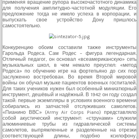
Devamında
применяя вращение рупора высокочастотного динамика
yatak
для получения амплитудно-частотной модуляции. Его
odasına
предложение тогда не имело успеха в корпорации, и
gittik
выпускать свое устройство Дону пришлось
ve
самостоятельно.
arkadaşımın
annesini
çatır
Конкуренцию обоим составили также инструменты
çatır
Гарольда Родеса. Сам Родес – фигура легендарная.
siktim
Отличный педагог, он основал «всеамериканскую» сеть
türk
музыкальных школ, в чем немало преуспел: «метод
pornosu
Родеса» по обучению игре на фортепьяно до сих пор
Son
заслуженно востребован. Во время Второй мировой
zamanlarda
войны он обучал музыке пациентов военных госпиталей.
erkekler
Для таких учеников нужен был особенный миниатюрный
tarafından
инструмент, дешёвый и надёжный. В 1942 он году создал
bolca
такой: первые экземпляры в условиях военного времени
ihanete
собирались из запчастей отслуживших самолетов.
uğrayan
«Пианино ВВС» (Army Air Corps Piano) представляло
genç
собой акустический инструмент: «струнами» служили
kız
алюминиевые трубы из гидравлической системы
ne
самолетов, выпрямленные и разделенные на отрезки
yapıp
соответствующей длины, подобно ксилофону.
edip