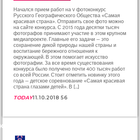
Bir
süre
Начался прием работ на V фотоконкурс
sessizce
Русского Географического Общества «Самая
onu
красивая страна». Отправить свое фото можно
izliyordum
на сайте конкурса. С 2015 года десятки тысяч
fakat
фотографов принимают участие в этом крупном
benim
медиапроекте. Главные его задачи — это
onu
сохранение дикой природы нашей страны и
izlediğimi
воспитание бережного отношения к
fark
окружающей. В этом помогает искусство
etti
фотографии. За все время существования
altyazılı
конкурса было получено почти 400 тысяч работ
porno
со всей России. Стоит отметить новинку этого
Amı
года — детское соревнование «Самая красивая
cayır
страна глазами детей». В […]
cayır
yanıyor
TODAY
11.10.2018
56
olduğu
için
beni
yaka
КОММЕНТАРИИ (7)
paça
tutup
içeri