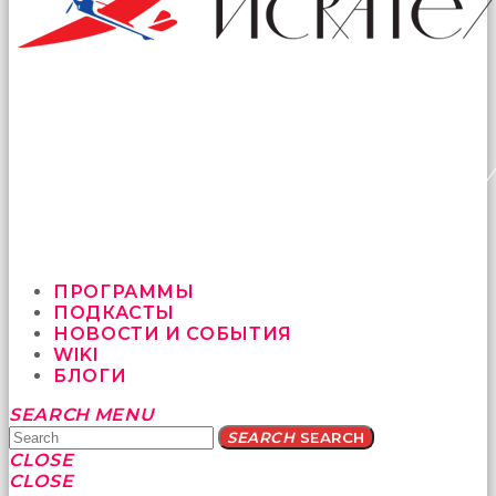
ПРОГРАММЫ
ПОДКАСТЫ
НОВОСТИ И СОБЫТИЯ
WIKI
БЛОГИ
Yatağa
SEARCH
MENU
bile
SEARCH
SEARCH
geçmeye
CLOSE
fırsat
CLOSE