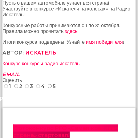
Пусть о вашем автомобиле узнает вся страна!
Bu
Участвуйте в конкурсе «Искатели на колесах» на Радио
kadın
Искатель!
bir
süreliğine
Конкурсные работы принимаются с 1 по 31 октября.
ortadan
Правила можно прочитать
здесь
.
kaybolduğunda
evde
Итоги конкурса подведены. Узнайте
имя победителя
!
oda
oda
АВТОР:
ИСКАТЕЛЬ
gezerek
Конкурс
конкурсы
радио искатель
onu
aramaya
EMAIL
başladım
Оценить
brazzers
1
2
3
4
5
Onu
banyoda
РАНЕЕ
gördüğümde
memelerinin
fotoğrafını
selfie
çekerken
Фотоконкурс РГО «Самая красивая
yakaladım
porno
страна» стартовал!