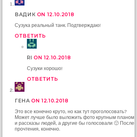
çekti
ve
ВАДИК
ON 12.10.2018
kızmaya
başladı
Сузука реальный танк. Подтверждаю!
sex
hikayeleri
ОТВЕТИТЬ
Onun
derdinin
dermanı
benim
RI
ON 12.10.2018
sikimde
Сузуки хорошо!
olduğu
için
ОТВЕТИТЬ
koca
sikimi
meydana
çıkardım
ГЕНА
ON 12.10.2018
ve
ağzına
Это все конечно круто, но как тут проголосовать?
dayayıp
Может лучше было выложить фото крупным планом
onu
и рассказы людей, а другие бы голосовали 🙂 После
susturdum
прочтения, конечно.
porno