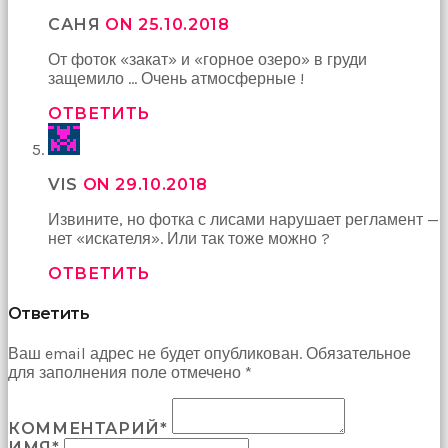
hayatının
САНЯ
ON 25.10.2018
erkeğini
bulamamıştır
От фоток «закат» и «горное озеро» в груди
porno
защемило … Очень атмосферные !
Bu
yüzden
ОТВЕТИТЬ
artık
erkeklerden
umudunu
kesen
VIS
ON 29.10.2018
kız
Извините, но фотка с лисами нарушает регламент —
kendi
нет «искателя». Или так тоже можно ?
başına
hamile
ОТВЕТИТЬ
kalıp
evlat
Ответить
sahibi
olmak
Ваш email адрес не будет опубликован. Обязательное
ister
для заполнения поле отмечено *
porno
izle
Bu
КОММЕНТАРИЙ*
yüzden
ИМЯ*