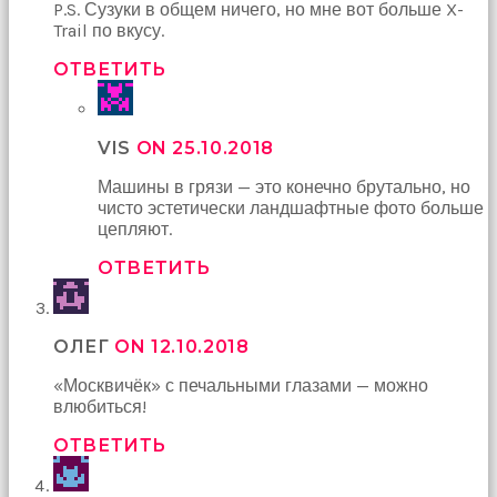
Devamında
P.S. Сузуки в общем ничего, но мне вот больше X-
yatak
Trail по вкусу.
odasına
gittik
ОТВЕТИТЬ
ve
arkadaşımın
annesini
VIS
ON 25.10.2018
çatır
çatır
Машины в грязи — это конечно брутально, но
siktim
чисто эстетически ландшафтные фото больше
türk
цепляют.
pornosu
Son
ОТВЕТИТЬ
zamanlarda
erkekler
tarafından
bolca
ОЛЕГ
ON 12.10.2018
ihanete
uğrayan
«Москвичёк» с печальными глазами — можно
genç
влюбиться!
kız
ОТВЕТИТЬ
ne
yapıp
edip