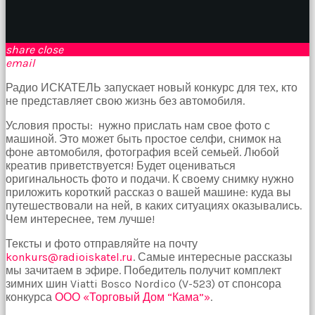
birbirlerine
teşekkür
ederek
bunu
share
close
tekrar
email
yapmak
Радио ИСКАТЕЛЬ запускает новый конкурс для тех, кто
için
не представляет свою жизнь без автомобиля.
sözleşiyorlar
altyazılı
Условия просты: нужно прислать нам свое фото с
porno
машиной. Это может быть простое селфи, снимок на
Arkadaşımın
фоне автомобиля, фотография всей семьей. Любой
evine
креатив приветствуется! Будет оцениваться
takılmaya
оригинальность фото и подачи. К своему снимку нужно
gittiğimde
приложить короткий рассказ о вашей машине: куда вы
tombul
путешествовали на ней, в каких ситуациях оказывались.
annesinin
Чем интереснее, тем лучше!
kıçına
bakmaktan
Тексты и фото отправляйте на почту
hiç
konkurs@radioiskatel.ru
. Самые интересные рассказы
bir
мы зачитаем в эфире. Победитель получит комплект
şeye
зимних шин Viatti Bosco Nordico (V-523) от спонсора
konsantre
конкурса
ООО «Торговый Дом “Кама”»
.
olamıyordum
sikiş