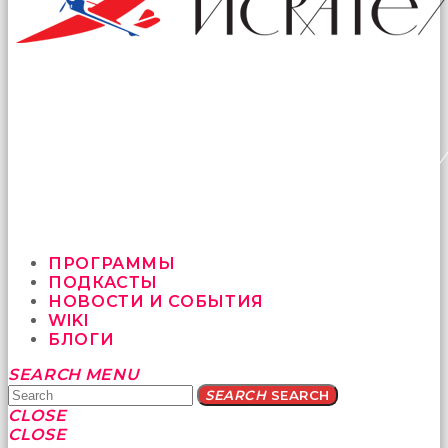
ПРОГРАММЫ
ПОДКАСТЫ
НОВОСТИ И СОБЫТИЯ
WIKI
БЛОГИ
Yatağa
SEARCH
MENU
bile
SEARCH
SEARCH
geçmeye
CLOSE
fırsat
CLOSE