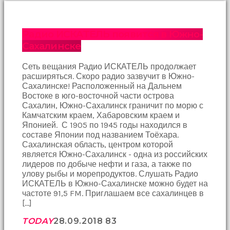
Bir
süre
sessizce
onu
Радио ИСКАТЕЛЬ появится в Южно-
izliyordum
Сахалинске
fakat
benim
Сеть вещания Радио ИСКАТЕЛЬ продолжает
onu
расширяться. Скоро радио зазвучит в Южно-
izlediğimi
Сахалинске! Расположенный на Дальнем
fark
Востоке в юго-восточной части острова
etti
Сахалин, Южно-Сахалинск граничит по морю с
altyazılı
Камчатским краем, Хабаровским краем и
porno
Японией. С 1905 по 1945 годы находился в
Amı
составе Японии под названием Тоёхара.
cayır
Сахалинская область, центром которой
cayır
является Южно-Сахалинск - одна из российских
yanıyor
лидеров по добыче нефти и газа, а также по
olduğu
улову рыбы и морепродуктов. Слушать Радио
için
ИСКАТЕЛЬ в Южно-Сахалинске можно будет на
beni
частоте 91,5 FM. Приглашаем все сахалинцев в
yaka
[…]
paça
tutup
TODAY
28.09.2018
83
içeri