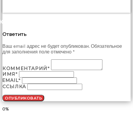
çekti
ve
kızmaya
КОММЕНТАРИИ (0)
başladı
sex
hikayeleri
Ответить
Onun
derdinin
Ваш email адрес не будет опубликован. Обязательное
dermanı
для заполнения поле отмечено *
benim
sikimde
olduğu
КОММЕНТАРИЙ*
için
ИМЯ*
koca
EMAIL*
sikimi
ССЫЛКА
meydana
çıkardım
ve
ağzına
0%
dayayıp
onu
susturdum
porno