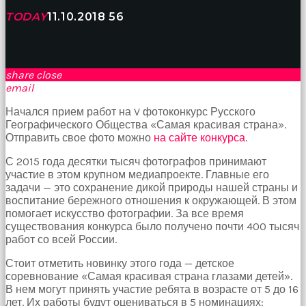
birbirlerine
TODAY
11.10.2018
56
teşekkür
ederek
bunu
tekrar
yapmak
share
close
için
email
sözleşiyorlar
altyazılı
Начался прием работ на V фотоконкурс Русского
porno
Географического Общества «Самая красивая страна».
Arkadaşımın
Отправить свое фото можно
на сайте конкурса
.
evine
С 2015 года десятки тысяч фотографов принимают
takılmaya
участие в этом крупном медиапроекте. Главные его
gittiğimde
задачи — это сохранение дикой природы нашей страны и
tombul
воспитание бережного отношения к окружающей. В этом
annesinin
помогает искусство фотографии. За все время
kıçına
существования конкурса было получено почти 400 тысяч
bakmaktan
работ со всей России.
hiç
bir
Стоит отметить новинку этого года — детское
şeye
соревнование «Самая красивая страна глазами детей».
konsantre
В нем могут принять участие ребята в возрасте от 5 до 16
olamıyordum
лет. Их работы будут оцениваться в 5 номинациях:
sikiş