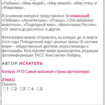
«Пейзаж», «Мир людей», «Мир зверей», «Мир птиц» и
Bu
«Макромир».
kadın
bir
В основном конкурсе представлено
12 номинаций
:
süreliğine
«Пейзаж», «Архитектура», «Птицы», «Эти забавные
ortadan
животные», «Подводный мир», «Многоликая Россия»,
kaybolduğunda
«От заката до рассвета» и другие.
evde
oda
Фотографии можно отправлять на конкурс до 31 марта
oda
2019 года. Победителей ждут ценные призы! В составе
gezerek
жюри — общественные деятели, искусствоведы и
onu
фотографы. Возглавляет жюри руководитель редакции
aramaya
фотоинформации ТАСС Константин Лейфер.
başladım
brazzers
АВТОР:
ИСКАТЕЛЬ
Onu
banyoda
Конкурс
РГО
Самая красивая страна
фотоконкурс
gördüğümde
EMAIL
memelerinin
Оценить
fotoğrafını
1
2
3
4
5
selfie
çekerken
РАНЕЕ
yakaladım
porno