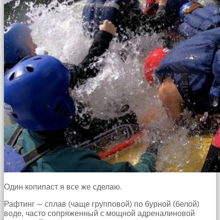
Один копипаст я все же сделаю.
Рафтинг — сплав (чаще групповой) по бурной (белой)
воде, часто сопряженный с мощной адреналиновой