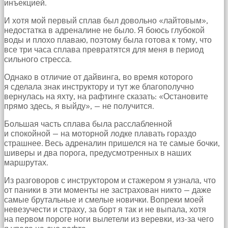
инъекцией.
И хотя мой первый сплав был довольно «лайтовым»,
недостатка в адреналине не было. Я боюсь глубокой
воды и плохо плаваю, поэтому была готова к тому, что
все три часа сплава превратятся для меня в период
сильного стресса.
Однако в отличие от дайвинга, во время которого
я сделала знак инструктору и тут же благополучно
вернулась на яхту, на рафтинге сказать: «Остановите
прямо здесь, я выйду», — не получится.
Большая часть сплава была расслабленной
и спокойной — на моторной лодке плавать гораздо
страшнее. Весь адреналин пришелся на те самые бочки,
шиверы и два порога, предусмотренных в наших
маршрутах.
Из разговоров с инструктором и стажером я узнала, что
от паники в эти моменты не застрахован никто — даже
самые брутальные и смелые новички. Вопреки моей
невезучести и страху, за борт я так и не выпала, хотя
на первом пороге ноги вылетели из веревки, из-за чего