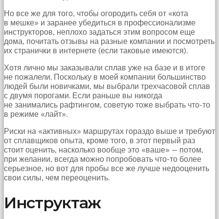
çekti
Но все же для того, чтобы огородить себя от «кота
ve
в мешке» и заранее убедиться в профессионализме
kızmaya
инструкторов, неплохо задаться этим вопросом еще
başladı
дома, почитать отзывы на разные компании и посмотреть
sex
их странички в интернете (если таковые имеются).
hikayeleri
Onun
Хотя лично мы заказывали сплав уже на базе и в итоге
derdinin
не пожалели. Поскольку в моей компании большинство
dermanı
людей были новичками, мы выбрали трехчасовой сплав
benim
с двумя порогами. Если раньше вы никогда
sikimde
не занимались рафтингом, советую тоже выбрать что-то
olduğu
в режиме «лайт».
için
koca
Риски на «активных» маршрутах гораздо выше и требуют
sikimi
от сплавщиков опыта, кроме того, в этот первый раз
meydana
стоит оценить, насколько вообще это «ваше» — потом,
çıkardım
при желании, всегда можно попробовать что-то более
ve
серьезное, но вот для пробы все же лучше недооценить
ağzına
свои силы, чем переоценить.
dayayıp
onu
Инструктаж
susturdum
porno