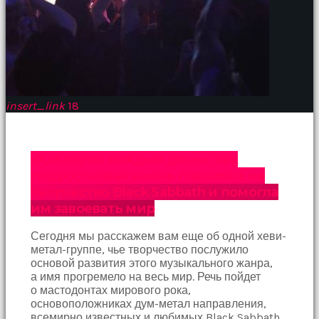
insert_link
18
«Хэллоуин каждый день»: как
подростковая жизнь повлияла на
творчество Black Sabbath и помогла
им завоевать мир
Сегодня мы расскажем вам еще об одной хеви-
метал-группе, чье творчество послужило
основой развития этого музыкального жанра,
а имя прогремело на весь мир. Речь пойдет
о мастодонтах мирового рока,
основоположниках дум-метал направления,
всемирно известных и любимых Black Sabbath.