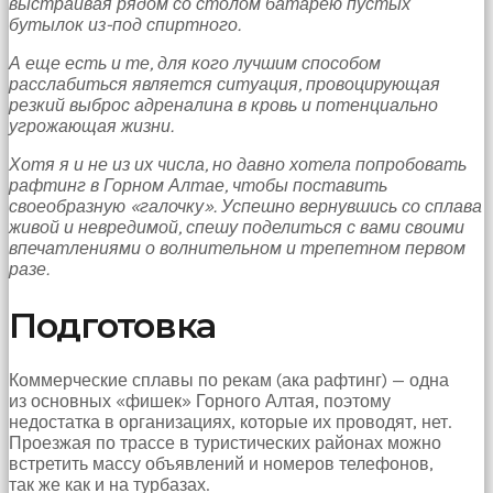
выстраивая рядом со столом батарею пустых
Bir
бутылок из-под спиртного.
süre
sessizce
А еще есть и те, для кого лучшим способом
onu
расслабиться является ситуация, провоцирующая
izliyordum
резкий выброс адреналина в кровь и потенциально
fakat
угрожающая жизни.
benim
onu
Хотя я и не из их числа, но давно хотела попробовать
izlediğimi
рафтинг в Горном Алтае, чтобы поставить
fark
своеобразную «галочку». Успешно вернувшись со сплава
etti
живой и невредимой, спешу поделиться с вами своими
altyazılı
впечатлениями о волнительном и трепетном первом
porno
разе.
Amı
cayır
Подготовка
cayır
yanıyor
olduğu
Коммерческие сплавы по рекам (ака рафтинг) — одна
için
из основных «фишек» Горного Алтая, поэтому
beni
недостатка в организациях, которые их проводят, нет.
yaka
Проезжая по трассе в туристических районах можно
paça
встретить массу объявлений и номеров телефонов,
tutup
так же как и на турбазах.
içeri