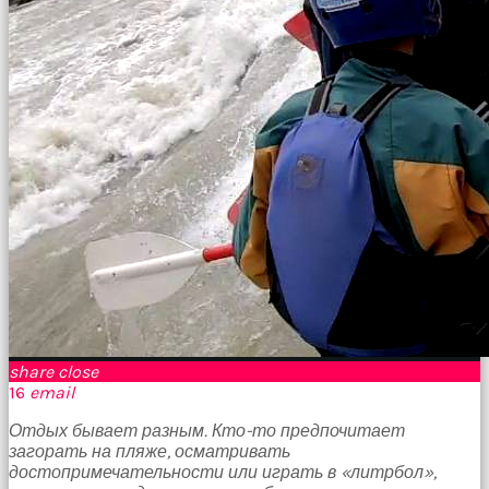
Bu
kadın
bir
süreliğine
ortadan
kaybolduğunda
evde
oda
oda
gezerek
onu
aramaya
başladım
brazzers
Onu
banyoda
gördüğümde
share
close
memelerinin
16
email
fotoğrafını
selfie
Отдых бывает разным. Кто-то предпочитает
çekerken
загорать на пляже, осматривать
yakaladım
достопримечательности или играть в «литрбол»,
porno