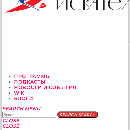
ПРОГРАММЫ
ПОДКАСТЫ
НОВОСТИ И СОБЫТИЯ
WIKI
БЛОГИ
Yatağa
SEARCH
MENU
bile
SEARCH
SEARCH
geçmeye
CLOSE
fırsat
CLOSE