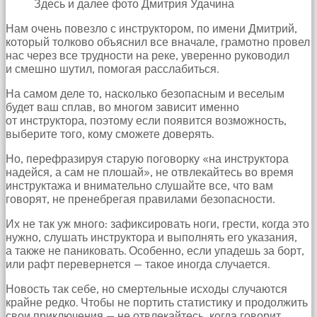
Здесь и далее фото Дмитрия Удачина
hayatının
erkeğini
Нам очень повезло с инструктором, по имени Дмитрий,
bulamamıştır
который толково объяснил все вначале, грамотно провел
porno
нас через все трудности на реке, уверенно руководил
Bu
и смешно шутил, помогая расслабиться.
yüzden
artık
На самом деле то, насколько безопасным и веселым
erkeklerden
будет ваш сплав, во многом зависит именно
umudunu
от инструктора, поэтому если появится возможность,
kesen
выберите того, кому сможете доверять.
kız
kendi
Но, перефразируя старую поговорку «на инструктора
başına
надейся, а сам не плошай», не отвлекайтесь во время
hamile
инструктажа и внимательно слушайте все, что вам
kalıp
говорят, не пренебрегая правилами безопасности.
evlat
Их не так уж много: зафиксировать ноги, грести, когда это
sahibi
нужно, слушать инструктора и выполнять его указания,
olmak
а также не паниковать. Особенно, если упадешь за борт,
ister
или рафт перевернется — такое иногда случается.
porno
izle
Новость так себе, но смертельные исходы случаются
Bu
крайне редко. Чтобы не портить статистику и продолжить
yüzden
свои приключения — не отвлекайтесь, когда говорит