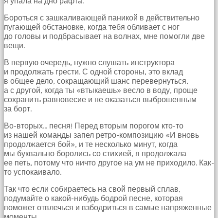
я упала на дно рафта.
Бороться с зашкаливающей паникой в действительно
пугающей обстановке, когда тебя обливает с ног
до головы и подбрасывает на волнах, мне помогли две
вещи.
В первую очередь, нужно слушать инструктора
и продолжать грести. С одной стороны, это вклад
в общее дело, сокращающий шанс перевернуться,
а с другой, когда ты «втыкаешь» весло в воду, проще
сохранить равновесие и не оказаться выброшенным
за борт.
Во-вторых… песня! Перед вторым порогом кто-то
из нашей команды запел ретро-композицию «И вновь
продолжается бой», и те несколько минут, когда
мы буквально боролись со стихией, я продолжала
ее петь, потому что ничто другое на ум не приходило. Как-
то успокаивало.
Так что если собираетесь на свой первый сплав,
подумайте о какой-нибудь бодрой песне, которая
поможет отвлечься и взбодриться в самые напряженные
моменты.