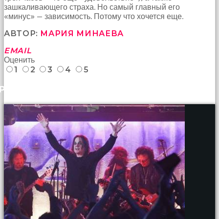
зашкаливающего страха. Но самый главный его
«минус» — зависимость. Потому что хочется еще.
АВТОР:
МАРИЯ МИНАЕВА
EMAIL
Оценить
1
2
3
4
5
РАНЕЕ