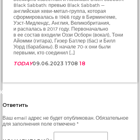
Black Sabbath: превью Black Sabbath —
английская хеви-метал-группа, которая
сформировалась в 1968 году в Бирмингеме,
Уэст-Мидлендс, Англия, Великобритания,
и распалась в 2017 году. Первоначально
в ее состав входили Оззи Осборн (вокал), Тони
Айомми (гитара), Гизер Батлер (бас) и Билл
Уорд (барабаны). В начале 70-х они были
первыми, кто соединил […]
TODAY
09.06.2023
1708
18
КОММЕНТАРИИ (0)
Ответить
Ваш email адрес не будет опубликован. Обязательное
для заполнения поле отмечено *