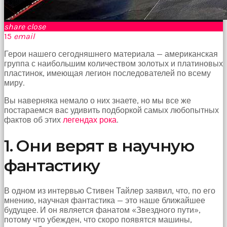
Bir
süre
sessizce
share
close
onu
15
email
izliyordum
fakat
Герои нашего сегодняшнего материала — американская
benim
группа с наибольшим количеством золотых и платиновых
onu
пластинок, имеющая легион последователей по всему
izlediğimi
миру.
fark
etti
Вы наверняка немало о них знаете, но мы все же
altyazılı
постараемся вас удивить подборкой самых любопытных
porno
фактов об этих
легендах рока
.
Amı
cayır
1. Они верят в научную
cayır
yanıyor
фантастику
olduğu
için
beni
В одном из интервью Стивен Тайлер заявил, что, по его
yaka
мнению, научная фантастика — это наше ближайшее
paça
будущее. И он является фанатом «Звездного пути»,
tutup
потому что убежден, что скоро появятся машины,
içeri