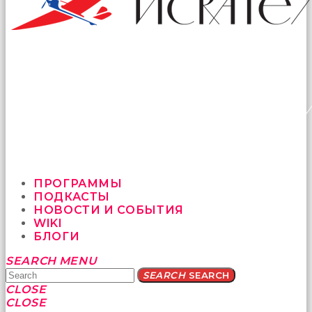
ПРОГРАММЫ
ПОДКАСТЫ
НОВОСТИ И СОБЫТИЯ
WIKI
БЛОГИ
Yatağa
SEARCH
MENU
bile
SEARCH
SEARCH
geçmeye
CLOSE
fırsat
CLOSE