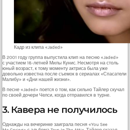
Devamında
yatak
odasına
gittik
ve
arkadaşımın
annesini
çatır
çatır
Кадр из клипа «Jaded»
siktim
türk
В 2001 году группа выпустила клип на песню «Jaded»
pornosu
с участием 18-летней Милы Кунис. Несмотря на столь
Son
юный возраст, к тому моменту актриса была уже
zamanlarda
довольно известна после съемок в сериалах «Спасатели
erkekler
Малибу» и «Дни нашей жизни».
tarafından
В песне «Jaded» поется о том, как сильно Тайлер скучал
bolca
по своей дочери Челси, когда отправился в турне.
ihanete
uğrayan
genç
3. Кавера не получилось
kız
ne
yapıp
Однажды на вечеринке заиграла песня «You See
edip
Me Crying» с альбома Toys In The Attic. Тайлер сказал