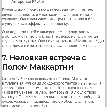
Авторство: PRWeb
Песня «Dude (Looks Like a Lady)» считается гимном
двусмысленности, и у нее крайне забавная история
создания. Однажды участники группы пришли в бар
и увидели там эффектную блондинку.
Они подошли к ней с намерением пофлиртовать
и обнаружили, что это Винс Нил, вокалист глэм-метал
группы Mötley Crüe. Они начали шутить: «Чувак выглядит
как леди», и в итоге эта фраза стала припевом песни.
7. Неловкая встреча с
Полом Маккартни
Стивен Тайлер познакомился с Полом Маккартни
в туалете за кулисами лондонского театра Hammersmith
Odeon. Тайлер вспоминал, как Пол вошел и сказал:
«Привет! Стивен Тайлер, черт возьми, я люблю твою
музыку!» После чего похлопал его по спине свободной
рукой. Разнервничавшись, Тайлер обернулся и чуть
не помочился на ногу битла.