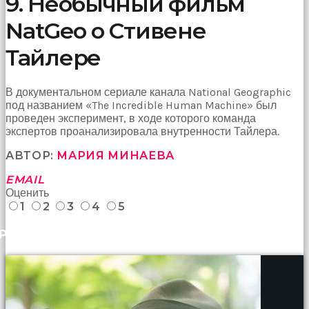
9. Необычный фильм
NatGeo о Стивене
Тайлере
В документальном сериале канала National Geographic
под названием «The Incredible Human Machine» был
проведен эксперимент, в ходе которого команда
экспертов проанализировала внутренности Тайлера.
АВТОР:
МАРИЯ МИНАЕВА
EMAIL
Оценить
1
2
3
4
5
РАНЕЕ