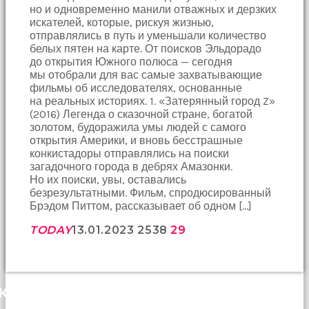
но и одновременно манили отважных и дерзких
искателей, которые, рискуя жизнью,
отправлялись в путь и уменьшали количество
белых пятен на карте. От поисков Эльдорадо
до открытия Южного полюса — сегодня
мы отобрали для вас самые захватывающие
фильмы об исследователях, основанные
на реальных историях. 1. «Затерянный город Z»
(2016) Легенда о сказочной стране, богатой
золотом, будоражила умы людей с самого
открытия Америки, и вновь бесстрашные
конкистадоры отправлялись на поиски
загадочного города в дебрях Амазонки.
Но их поиски, увы, оставались
безрезультатными. Фильм, спродюсированный
Брэдом Питтом, рассказывает об одном […]
TODAY
13.01.2023
2538
29
КОММЕНТАРИИ (0)