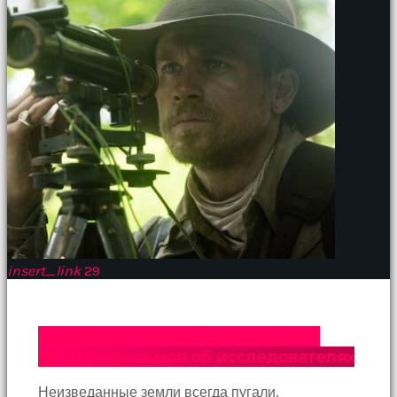
insert_link
29
Навстречу новым берегам: топ-6
лучших фильмов об исследователях
Неизведанные земли всегда пугали,