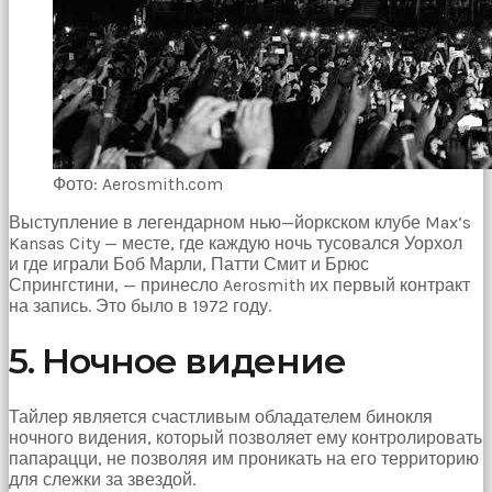
bir
sperm
ihtiyacı
doğan
kız
gebelik
hastanesinin
yolunu
tutar.
Фото: Aerosmith.com
Выступление в легендарном нью—йоркском клубе Max’s
Kansas City — месте, где каждую ночь тусовался Уорхол
и где играли Боб Марли, Патти Смит и Брюс
Спрингстини, — принесло Aerosmith их первый контракт
на запись. Это было в 1972 году.
5. Ночное видение
Тайлер является счастливым обладателем бинокля
ночного видения, который позволяет ему контролировать
папарацци, не позволяя им проникать на его территорию
для слежки за звездой.