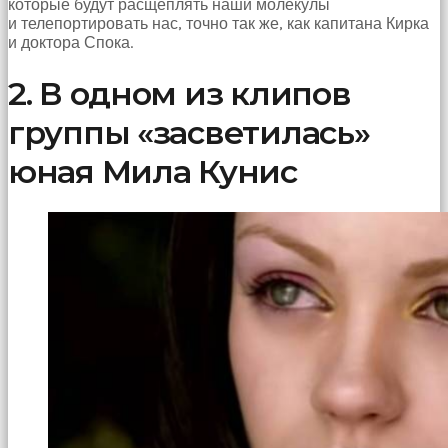
которые будут расщеплять наши молекулы
çekti
и телепортировать нас, точно так же, как капитана Кирка
ve
и доктора Спока.
kızmaya
başladı
2. В одном из клипов
sex
hikayeleri
группы «засветилась»
Onun
derdinin
юная Мила Кунис
dermanı
benim
sikimde
olduğu
için
koca
sikimi
meydana
çıkardım
ve
ağzına
dayayıp
onu
susturdum
porno