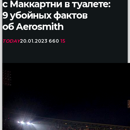
с Маккартни в туалете:
birbirlerine
teşekkür
9 убойных фактов
ederek
bunu
об Aerosmith
tekrar
yapmak
için
TODAY
20.01.2023
660
15
sözleşiyorlar
altyazılı
porno
Arkadaşımın
evine
takılmaya
gittiğimde
tombul
annesinin
kıçına
bakmaktan
hiç
bir
şeye
konsantre
olamıyordum
sikiş