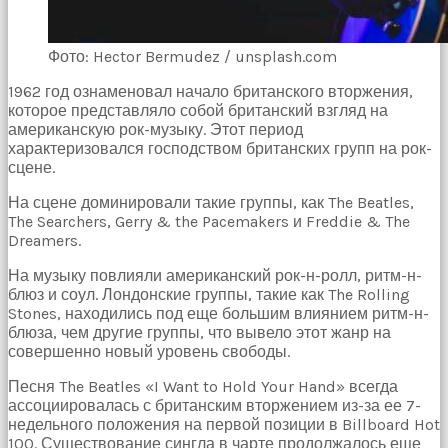
Фото: Hector Bermudez / unsplash.com
1962 год ознаменовал начало британского вторжения,
которое представляло собой британский взгляд на
американскую рок-музыку. Этот период
характеризовался господством британских групп на рок-
сцене.
На сцене доминировали такие группы, как The Beatles,
The Searchers, Gerry & the Pacemakers и Freddie & The
Dreamers.
На музыку повлияли американский рок-н-ролл, ритм-н-
блюз и соул. Лондонские группы, такие как The Rolling
Stones, находились под еще большим влиянием ритм-н-
блюза, чем другие группы, что вывело этот жанр на
совершенно новый уровень свободы.
Песня The Beatles «I Want to Hold Your Hand» всегда
ассоциировалась с британским вторжением из-за ее 7-
недельного положения на первой позиции в Billboard Hot
100. Существование сингла в чарте продолжалось еще