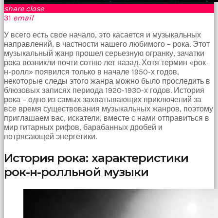
Bir
share
close
süre
31
email
sessizce
onu
У всего есть свое начало, это касается и музыкальных
izliyordum
направлений, в частности нашего любимого – рока. Этот
fakat
музыкальный жанр прошел серьезную огранку, зачатки
benim
рока возникли почти сотню лет назад. Хотя термин «рок-
onu
н-ролл» появился только в начале 1950-х годов,
izlediğimi
некоторые следы этого жанра можно было проследить в
fark
блюзовых записях периода 1920-1930-х годов. История
etti
рока – одно из самых захватывающих приключений за
altyazılı
все время существования музыкальных жанров, поэтому
porno
приглашаем вас, искатели, вместе с нами отправиться в
Amı
мир гитарных рифов, барабанных дробей и
cayır
потрясающей энергетики.
cayır
yanıyor
История рока: характеристики
olduğu
рок-н-ролльной музыки
için
beni
yaka
paça
tutup
içeri