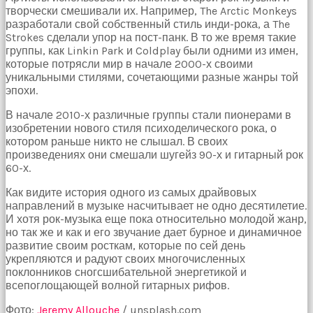
творчески смешивали их. Например, The Arctic Monkeys
разработали свой собственный стиль инди-рока, а The
Strokes сделали упор на пост-панк. В то же время такие
группы, как Linkin Park и Coldplay были одними из имен,
которые потрясли мир в начале 2000-х своими
уникальными стилями, сочетающими разные жанры той
эпохи.
В начале 2010-х различные группы стали пионерами в
изобретении нового стиля психоделического рока, о
котором раньше никто не слышал. В своих
произведениях они смешали шугейз 90-х и гитарный рок
60-х.
Как видите история одного из самых драйвовых
направлений в музыке насчитывает не одно десятилетие.
И хотя рок-музыка еще пока относительно молодой жанр,
но так же и как и его звучание дает бурное и динамичное
развитие своим росткам, которые по сей день
укрепляются и радуют своих многочисленных
поклонников сногсшибательной энергетикой и
всепоглощающей волной гитарных рифов.
Фото:
Jeremy Allouche
/ unsplash.com