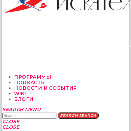
ПРОГРАММЫ
ПОДКАСТЫ
НОВОСТИ И СОБЫТИЯ
WIKI
БЛОГИ
Yatağa
SEARCH
MENU
bile
SEARCH
SEARCH
geçmeye
CLOSE
fırsat
CLOSE