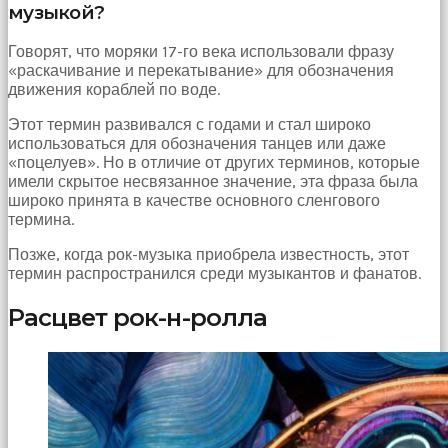
bir
музыкой?
sperm
ihtiyacı
Говорят, что моряки 17-го века использовали фразу
doğan
«раскачивание и перекатывание» для обозначения
kız
движения кораблей по воде.
gebelik
hastanesinin
Этот термин развивался с годами и стал широко
yolunu
использоваться для обозначения танцев или даже
tutar.
«поцелуев». Но в отличие от других терминов, которые
имели скрытое несвязанное значение, эта фраза была
широко принята в качестве основного сленгового
термина.
Позже, когда рок-музыка приобрела известность, этот
термин распространился среди музыкантов и фанатов.
Расцвет рок-н-ролла