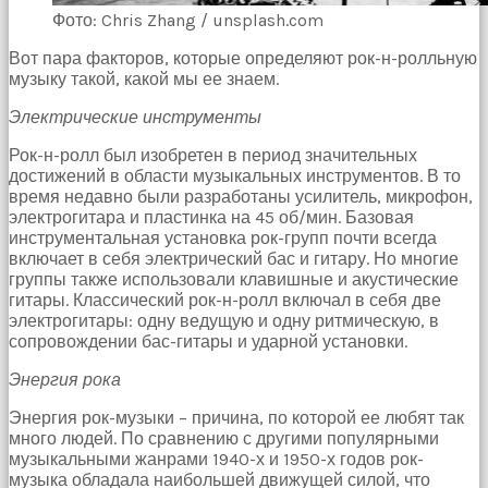
Devamında
Фото: Chris Zhang / unsplash.com
yatak
odasına
Вот пара факторов, которые определяют рок-н-ролльную
gittik
музыку такой, какой мы ее знаем.
ve
arkadaşımın
Электрические инструменты
annesini
çatır
Рок-н-ролл был изобретен в период значительных
çatır
достижений в области музыкальных инструментов. В то
siktim
время недавно были разработаны усилитель, микрофон,
türk
электрогитара и пластинка на 45 об/мин.
Базовая
pornosu
инструментальная установка рок-групп почти всегда
Son
включает в себя электрический бас и гитару. Но многие
zamanlarda
группы также использовали клавишные и акустические
erkekler
гитары.
Классический рок-н-ролл включал в себя две
tarafından
электрогитары: одну ведущую и одну ритмическую, в
bolca
сопровождении бас-гитары и ударной установки.
ihanete
uğrayan
Энергия рока
genç
Энергия рок-музыки – причина, по которой ее любят так
kız
много людей. По сравнению с другими популярными
ne
музыкальными жанрами 1940-х и 1950-х годов рок-
yapıp
музыка обладала наибольшей движущей силой, что
edip