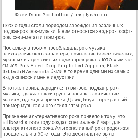
Фото: Diane Picchiottino / unspl;ash.com
1970-е годы стали периодом зарождения различных
поджанров рок-музыки. К ним относятся хард-рок, софт-
рок, хэви-метал и глэм-рок.
Поскольку в 1960-х преобладала рок-музыка
психоделического характера, появление более тяжелых,
мрачных и агрессивных поджанров рока в 1970-х имело
смысл. Pink Floyd, Deep Purple, Led Zeppelin, Black
Sabbath и Aerosmith были в то время одними из самых
выдающихся имен в индустрии.
В тот же период зародился глэм-рок, поджанр рок-
музыки, где участники группы носили экзотические
макияж, одежду и прически. Дэвид Боуи – прекрасный
пример музыкального стиля глэм-рока.
Признание альтернативного рока привело к тому, что
Billboard в 1988 году создал специальный чарт для
альтернативного рока.
Альтернативный рок продолжал
процветать и в 90-е годы. Это десятилетие было