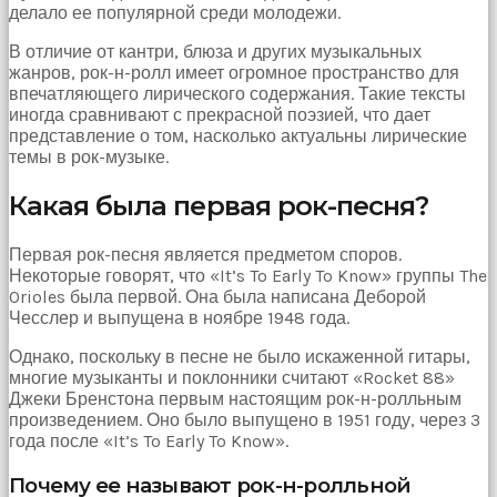
делало ее популярной среди молодежи.
hayatının
erkeğini
В отличие от кантри, блюза и других музыкальных
bulamamıştır
жанров, рок-н-ролл имеет огромное пространство для
porno
впечатляющего лирического содержания. Такие тексты
Bu
иногда сравнивают с прекрасной поэзией, что дает
yüzden
представление о том, насколько актуальны лирические
artık
темы в рок-музыке.
erkeklerden
umudunu
Какая была первая рок-песня?
kesen
kız
kendi
Первая рок-песня является предметом споров.
başına
Некоторые говорят, что «It’s To Early To Know» группы The
hamile
Orioles была первой. Она была написана Деборой
kalıp
Чесслер и выпущена в ноябре 1948 года.
evlat
sahibi
Однако, поскольку в песне не было искаженной гитары,
olmak
многие музыканты и поклонники считают «Rocket 88»
ister
Джеки Бренстона первым настоящим рок-н-ролльным
porno
произведением. Оно было выпущено в 1951 году, через 3
izle
года после «It’s To Early To Know».
Bu
yüzden
Почему ее называют рок-н-ролльной