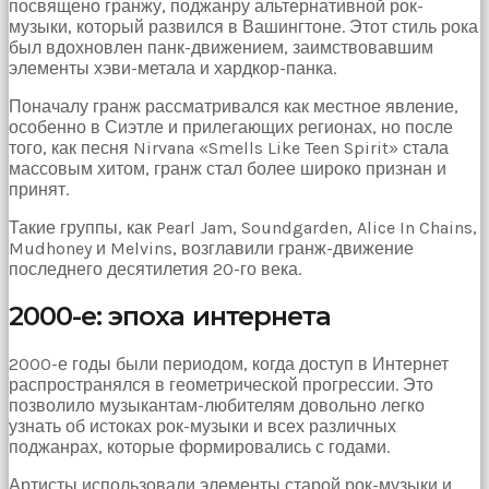
посвящено гранжу, поджанру альтернативной рок-
музыки, который развился в Вашингтоне. Этот стиль рока
был вдохновлен панк-движением, заимствовавшим
элементы хэви-метала и хардкор-панка.
Поначалу гранж рассматривался как местное явление,
особенно в Сиэтле и прилегающих регионах, но после
того, как песня Nirvana «Smells Like Teen Spirit» стала
массовым хитом, гранж стал более широко признан и
принят.
Такие группы, как Pearl Jam, Soundgarden, Alice In Chains,
Mudhoney и Melvins, возглавили гранж-движение
последнего десятилетия 20-го века.
2000-е: эпоха интернета
2000-е годы были периодом, когда доступ в Интернет
распространялся в геометрической прогрессии. Это
позволило музыкантам-любителям довольно легко
узнать об истоках рок-музыки и всех различных
поджанрах, которые формировались с годами.
Артисты использовали элементы старой рок-музыки и