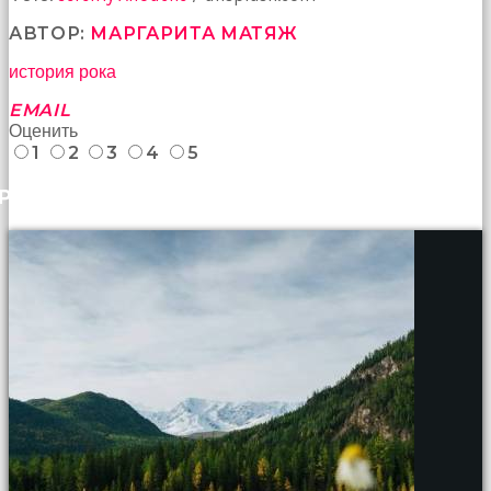
АВТОР:
МАРГАРИТА МАТЯЖ
история рока
EMAIL
Оценить
1
2
3
4
5
РАНЕЕ