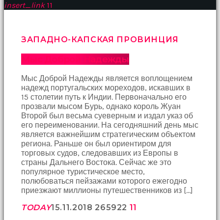
insert_link
11
ЗАПАДНО-КАПСКАЯ ПРОВИНЦИЯ
Мыс Доброй Надежды
Мыс Доброй Надежды является воплощением
надежд португальских мореходов, искавших в
15 столетии путь к Индии. Первоначально его
прозвали мысом Бурь, однако король Жуан
Второй был весьма суеверным и издал указ об
его переименовании. На сегодняшний день мыс
является важнейшим стратегическим объектом
региона. Раньше он был ориентиром для
торговых судов, следовавших из Европы в
страны Дальнего Востока. Сейчас же это
популярное туристическое место,
полюбоваться пейзажами которого ежегодно
приезжают миллионы путешественников из […]
TODAY
15.11.2018
2659
22
11