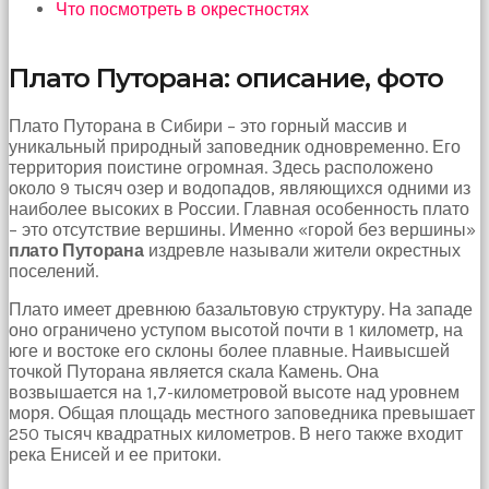
Что посмотреть в окрестностях
Bu
kadın
bir
Плато Путорана: описание, фото
süreliğine
ortadan
kaybolduğunda
Плато Путорана в Сибири – это горный массив и
evde
уникальный природный заповедник одновременно. Его
oda
территория поистине огромная. Здесь расположено
oda
около 9 тысяч озер и водопадов, являющихся одними из
gezerek
наиболее высоких в России. Главная особенность плато
onu
– это отсутствие вершины. Именно «горой без вершины»
aramaya
плато Путорана
издревле называли жители окрестных
başladım
поселений.
brazzers
Плато имеет древнюю базальтовую структуру. На западе
Onu
оно ограничено уступом высотой почти в 1 километр, на
banyoda
юге и востоке его склоны более плавные. Наивысшей
gördüğümde
точкой Путорана является скала Камень. Она
memelerinin
возвышается на 1,7-километровой высоте над уровнем
fotoğrafını
моря. Общая площадь местного заповедника превышает
selfie
250 тысяч квадратных километров. В него также входит
çekerken
река Енисей и ее притоки.
yakaladım
porno