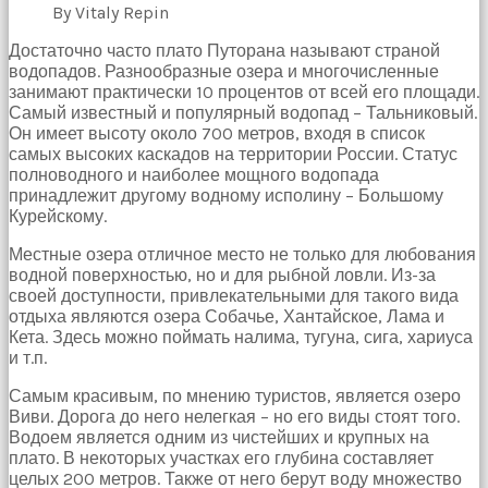
By Vitaly Repin
Достаточно часто плато Путорана называют страной
водопадов. Разнообразные озера и многочисленные
занимают практически 10 процентов от всей его площади.
Самый известный и популярный водопад – Тальниковый.
Он имеет высоту около 700 метров, входя в список
самых высоких каскадов на территории России. Статус
полноводного и наиболее мощного водопада
принадлежит другому водному исполину – Большому
Курейскому.
Местные озера отличное место не только для любования
водной поверхностью, но и для рыбной ловли. Из-за
своей доступности, привлекательными для такого вида
отдыха являются озера Собачье, Хантайское, Лама и
Кета. Здесь можно поймать налима, тугуна, сига, хариуса
и т.п.
Самым красивым, по мнению туристов, является озеро
Виви. Дорога до него нелегкая – но его виды стоят того.
Водоем является одним из чистейших и крупных на
плато. В некоторых участках его глубина составляет
целых 200 метров. Также от него берут воду множество