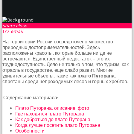
birbirlerine
teşekkür
ederek
bunu
share
close
tekrar
177
email
yapmak
için
На территории России сосредоточено множество
sözleşiyorlar
природных достопримечательностей. Здесь
altyazılı
расположены красоты, которые больше нигде не
porno
встречаются. Единственный недостаток – это их
Arkadaşımın
труднодоступность. Дело не только в том, что туризм, как
evine
отрасль в государстве, еще слабо развит. Многие
takılmaya
удивительные объекты, такие как
плато Путорана
,
gittiğimde
спрятаны среди непроходимых лесов и горных хребтов.
tombul
annesinin
kıçına
Содержание материала:
bakmaktan
hiç
Плато Путорана: описание, фото
bir
Где находится плато Путорана
şeye
Как добраться до плато Путорана
konsantre
Когда лучше посетить плато Путорана
olamıyordum
Особенности
sikiş