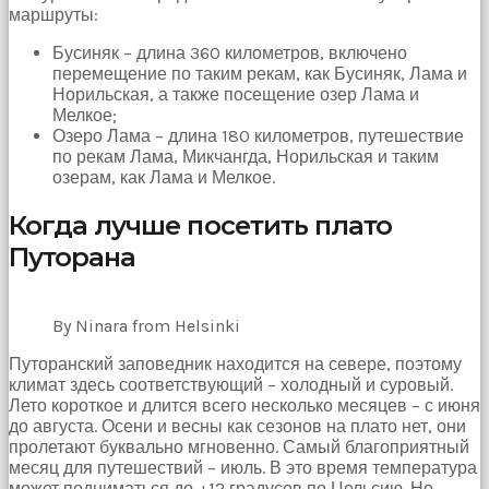
bir
маршруты:
sperm
ihtiyacı
Бусиняк – длина 360 километров, включено
doğan
перемещение по таким рекам, как Бусиняк, Лама и
kız
Норильская, а также посещение озер Лама и
gebelik
Мелкое;
hastanesinin
Озеро Лама – длина 180 километров, путешествие
yolunu
по рекам Лама, Микчангда, Норильская и таким
tutar.
озерам, как Лама и Мелкое.
Когда лучше посетить плато
Путорана
By Ninara from Helsinki
Путоранский заповедник находится на севере, поэтому
климат здесь соответствующий – холодный и суровый.
Лето короткое и длится всего несколько месяцев – с июня
до августа. Осени и весны как сезонов на плато нет, они
пролетают буквально мгновенно. Самый благоприятный
месяц для путешествий – июль. В это время температура
может подниматься до +12 градусов по Цельсию. Но