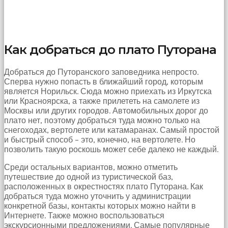
hayatının
erkeğini
bulamamıştır
porno
Bu
Как добраться до плато Путорана
yüzden
artık
Добраться до Путоранского заповедника непросто.
erkeklerden
Сперва нужно попасть в ближайший город, которым
umudunu
является Норильск. Сюда можно приехать из Иркутска
kesen
или Красноярска, а также прилететь на самолете из
kız
Москвы или других городов. Автомобильных дорог до
kendi
плато нет, поэтому добраться туда можно только на
başına
снегоходах, вертолете или катамаранах. Самый простой
hamile
и быстрый способ – это, конечно, на вертолете. Но
kalıp
позволить такую роскошь может себе далеко не каждый.
evlat
sahibi
Среди остальных вариантов, можно отметить
olmak
путешествие до одной из туристической баз,
ister
расположенных в окрестностях плато Путорана. Как
porno
добраться туда можно уточнить у администрации
izle
конкретной базы, контакты которых можно найти в
Bu
Интернете. Также можно воспользоваться
yüzden
экскурсионными предложениями. Самые популярные