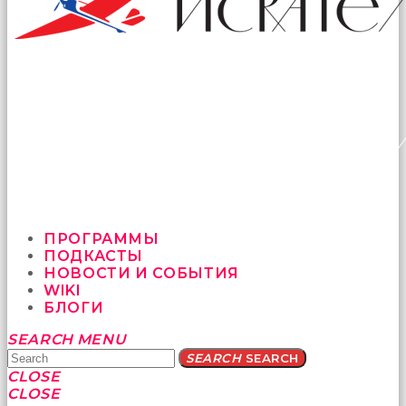
ПРОГРАММЫ
ПОДКАСТЫ
НОВОСТИ И СОБЫТИЯ
WIKI
БЛОГИ
Yatağa
SEARCH
MENU
bile
SEARCH
SEARCH
geçmeye
CLOSE
fırsat
CLOSE