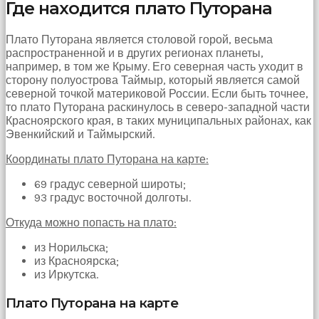
Где находится плато Путорана
çekti
ve
kızmaya
Плато Путорана является столовой горой, весьма
başladı
распространенной и в других регионах планеты,
sex
например, в том же Крыму. Его северная часть уходит в
hikayeleri
сторону полуострова Таймыр, который является самой
Onun
северной точкой материковой России. Если быть точнее,
derdinin
то плато Путорана раскинулось в северо-западной части
dermanı
Красноярского края, в таких муниципальных районах, как
benim
Эвенкийский и Таймырский.
sikimde
Координаты плато Путорана на карте:
olduğu
için
69 градус северной широты;
koca
93 градус восточной долготы.
sikimi
meydana
Откуда можно попасть на плато:
çıkardım
ve
из Норильска;
ağzına
из Красноярска;
dayayıp
из Иркутска.
onu
susturdum
Плато Путорана на карте
porno