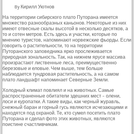
Bir
By Кирилл Уютнов
süre
sessizce
На территории сибирского плато Путорана имеется
onu
множество разнообразных каньонов. Некоторые из них
izliyordum
имеют отвесные скалы высотой в несколько десятков, а
fakat
то и сотен метров. Есть здесь и участки, которые по
benim
мнению туристов, напоминают норвежские фьорды. Если
onu
говорить о растительности, то на территории
izlediğimi
Путоранского заповедника ярко прослеживается
fark
природная зональность. Так, на нижнем ярусе массива
etti
произрастают лиственные леса, преимущественно
altyazılı
березовые и еловые. Чем выше, тем больше
porno
наблюдается тундровая растительность, а на самом
Amı
плато ландшафт напоминает Северные Земли.
cayır
cayır
Холодный климат повлиял и на животных. Самые
yanıyor
распространенные обитатели здешних мест – олени,
olduğu
лоси и куропатки. А такие виды, как черный журавль,
için
снежный баран и горный гусь являются исчезающими и
beni
находятся под охраной. Те, кто сумел посетить плато
yaka
Путорана и сделал фото этих животных, являются
paça
поистине счастливчикам.
tutup
içeri