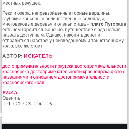
местных речушек.
Реки и озера, непревзойденные горные вершины,
глубокие каньоны и величественные водопады,
многовековые деревья и оленьи стада –
плато Путорана
есть чем гордиться. Конечно, путешествие сюда нельзя
назвать доступным. Однако, накопить денег и
отправиться навстречу неизведанному и таинственному
краю, все же стоит.
АВТОР:
ИСКАТЕЛЬ
достопримечательности иркутска
достопримечательности
красноярска
достопримечательности красноярска фото с
названиями и описанием
достопримечательности
красноярского края
EMAIL
Оценить
1
2
3
4
5
РАНЕЕ