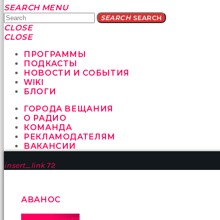
Yatağa
SEARCH
MENU
bile
SEARCH
SEARCH
geçmeye
CLOSE
fırsat
CLOSE
vermeyen
sikici
ПРОГРАММЫ
kocalar
ПОДКАСТЫ
bu
НОВОСТИ И СОБЫТИЯ
güzel
WIKI
karıları
БЛОГИ
kanepede
ГОРОДА ВЕЩАНИЯ
öttürüyor
О РАДИО
sex
КОМАНДА
hikayeleri
РЕКЛАМОДАТЕЛЯМ
ve
ВАКАНСИИ
en
sonunda
insert_link
72
kızların
yüzüne
boşalarak
rahatlıyorlar
АВАНОС
altyazılı
porno
Каппадокия