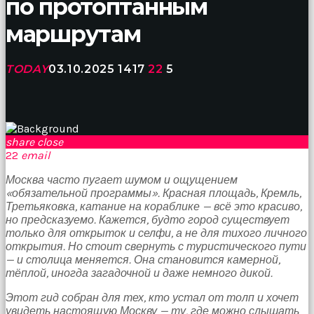
по протоптанным
birbirlerine
teşekkür
маршрутам
ederek
bunu
tekrar
TODAY
03.10.2025
1417
22
5
yapmak
için
sözleşiyorlar
altyazılı
porno
Arkadaşımın
share
close
evine
22
email
takılmaya
Москва часто пугает шумом и ощущением
gittiğimde
«обязательной программы». Красная площадь, Кремль,
tombul
Третьяковка, катание на кораблике — всё это красиво,
annesinin
но предсказуемо. Кажется, будто город существует
kıçına
только для открыток и селфи, а не для тихого личного
bakmaktan
открытия. Но стоит свернуть с туристического пути
hiç
— и столица меняется. Она становится камерной,
bir
тёплой, иногда загадочной и даже немного дикой.
şeye
konsantre
Этот гид собран для тех, кто устал от толп и хочет
olamıyordum
увидеть настоящую Москву — ту, где можно слышать
sikiş