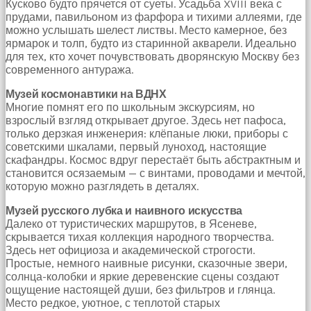
Кусково будто прячется от суеты. Усадьба XVIII века с
çekti
прудами, павильоном из фарфора и тихими аллеями, где
ve
можно услышать шелест листвы. Место камерное, без
kızmaya
ярмарок и толп, будто из старинной акварели. Идеально
başladı
для тех, кто хочет почувствовать дворянскую Москву без
sex
современного антуража.
hikayeleri
Onun
Музей космонавтики на ВДНХ
derdinin
Многие помнят его по школьным экскурсиям, но
dermanı
взрослый взгляд открывает другое. Здесь нет пафоса,
benim
только дерзкая инженерия: клёпаные люки, приборы с
sikimde
советскими шкалами, первый луноход, настоящие
olduğu
скафандры. Космос вдруг перестаёт быть абстрактным и
için
становится осязаемым — с винтами, проводами и мечтой,
koca
которую можно разглядеть в деталях.
sikimi
meydana
Музей русского лубка и наивного искусства
çıkardım
Далеко от туристических маршрутов, в Ясеневе,
ve
скрывается тихая коллекция народного творчества.
ağzına
Здесь нет официоза и академической строгости.
dayayıp
Простые, немного наивные рисунки, сказочные звери,
onu
солнца-колобки и яркие деревенские сцены создают
susturdum
ощущение настоящей души, без фильтров и глянца.
porno
Место редкое, уютное, с теплотой старых