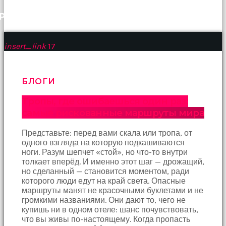
РАНЕЕ
insert_link
17
БЛОГИ
Тропы, где ошибаешься один раз:
самые рискованные маршруты мира
Представьте: перед вами скала или тропа, от
одного взгляда на которую подкашиваются
ноги. Разум шепчет «стой», но что-то внутри
толкает вперёд. И именно этот шаг — дрожащий,
но сделанный — становится моментом, ради
которого люди едут на край света. Опасные
маршруты манят не красочными буклетами и не
громкими названиями. Они дают то, чего не
купишь ни в одном отеле: шанс почувствовать,
что вы живы по-настоящему. Когда пропасть