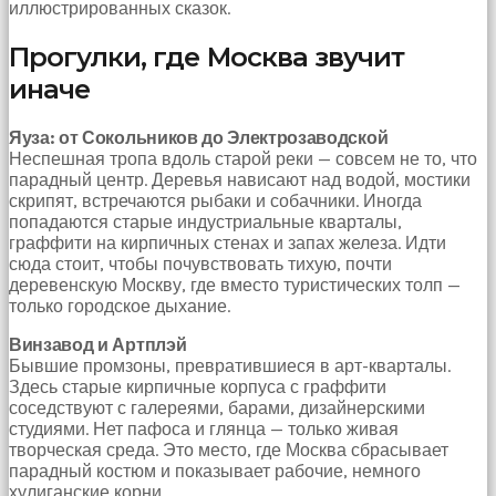
Devamında
иллюстрированных сказок.
yatak
odasına
Прогулки, где Москва звучит
gittik
иначе
ve
arkadaşımın
annesini
Яуза: от Сокольников до Электрозаводской
çatır
Неспешная тропа вдоль старой реки — совсем не то, что
çatır
парадный центр. Деревья нависают над водой, мостики
siktim
скрипят, встречаются рыбаки и собачники. Иногда
türk
попадаются старые индустриальные кварталы,
pornosu
граффити на кирпичных стенах и запах железа. Идти
Son
сюда стоит, чтобы почувствовать тихую, почти
zamanlarda
деревенскую Москву, где вместо туристических толп —
erkekler
только городское дыхание.
tarafından
bolca
Винзавод и Артплэй
ihanete
Бывшие промзоны, превратившиеся в арт-кварталы.
uğrayan
Здесь старые кирпичные корпуса с граффити
genç
соседствуют с галереями, барами, дизайнерскими
kız
студиями. Нет пафоса и глянца — только живая
ne
творческая среда. Это место, где Москва сбрасывает
yapıp
парадный костюм и показывает рабочие, немного
edip
хулиганские корни.