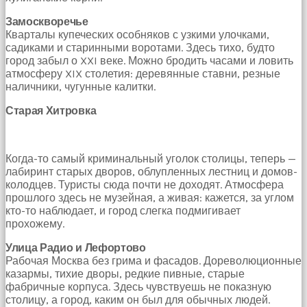
hayatının
Замоскворечье
erkeğini
Кварталы купеческих особняков с узкими улочками,
bulamamıştır
садиками и старинными воротами. Здесь тихо, будто
porno
город забыл о XXI веке. Можно бродить часами и ловить
Bu
атмосферу XIX столетия: деревянные ставни, резные
yüzden
наличники, чугунные калитки.
artık
erkeklerden
Старая Хитровка
umudunu
kesen
kız
kendi
Когда-то самый криминальный уголок столицы, теперь —
başına
лабиринт старых дворов, облупленных лестниц и домов-
hamile
колодцев. Туристы сюда почти не доходят. Атмосфера
kalıp
прошлого здесь не музейная, а живая: кажется, за углом
evlat
кто-то наблюдает, и город слегка подмигивает
sahibi
прохожему.
olmak
ister
Улица Радио и Лефортово
porno
Рабочая Москва без грима и фасадов. Дореволюционные
izle
казармы, тихие дворы, редкие пивные, старые
Bu
фабричные корпуса. Здесь чувствуешь не показную
yüzden
столицу, а город, каким он был для обычных людей.