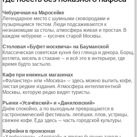
Чебуречная на Маросейке
Легендарное место с шумными сковородами и
пузырящимся тестом. Люди подсаживаются к
незнакомцам за столы, атмосфера живая и простая. В
каждом чебуреке — кусочек старой Москвы.
Столовая «Буфет москвича» на Бауманской
Классическая советская кухня без глянца и декора. Борщ,
котлета, кисель в стакане — и всё это в интерьере, где
время будто застыло.
Кафе при книжных магазинах
«Фаланстер» или «Москва» — здесь можно выпить кофе,
листая редкие издания. Атмосфера интеллигентной
Москвы, которую редко видят туристы.
Рынки «Усачёвский» и «Даниловский»
Днём спокойно, а по выходным превращаются в
гастрономический фестиваль: лепёшки, плов, устрицы,
свежее кофе. Еда здесь — часть городской культуры.
Кофейни в промзонах
«Хлебозавод», «Артплэй» и другие бывшие заводы,