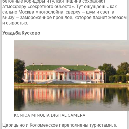
бетонные коридоры и гулкая тишина сохраняют
Bir
атмосферу «секретного объекта». Тут ощущаешь, как
süre
сильно Москва многослойна: сверху — шум и свет, а
sessizce
внизу — замороженное прошлое, которое пахнет железом
onu
и сыростью.
izliyordum
fakat
Усадьба Кусково
benim
onu
izlediğimi
fark
etti
altyazılı
porno
Amı
cayır
cayır
yanıyor
olduğu
için
beni
yaka
KONICA MINOLTA DIGITAL CAMERA
paça
tutup
Царицыно и Коломенское переполнены туристами, а
içeri