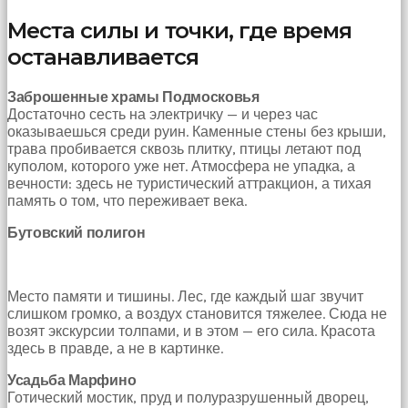
bir
sperm
Места силы и точки, где время
ihtiyacı
останавливается
doğan
kız
gebelik
Заброшенные храмы Подмосковья
hastanesinin
Достаточно сесть на электричку — и через час
yolunu
оказываешься среди руин. Каменные стены без крыши,
tutar.
трава пробивается сквозь плитку, птицы летают под
куполом, которого уже нет. Атмосфера не упадка, а
вечности: здесь не туристический аттракцион, а тихая
память о том, что переживает века.
Бутовский полигон
Место памяти и тишины. Лес, где каждый шаг звучит
слишком громко, а воздух становится тяжелее. Сюда не
возят экскурсии толпами, и в этом — его сила. Красота
здесь в правде, а не в картинке.
Усадьба Марфино
Готический мостик, пруд и полуразрушенный дворец,