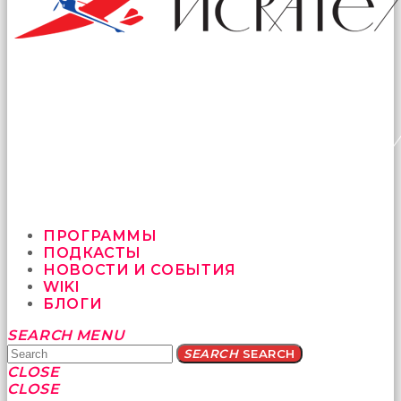
ПРОГРАММЫ
ПОДКАСТЫ
НОВОСТИ И СОБЫТИЯ
WIKI
БЛОГИ
Yatağa
SEARCH
MENU
bile
SEARCH
SEARCH
geçmeye
CLOSE
fırsat
CLOSE