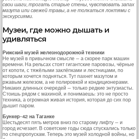
свои шаги, трогать старые стены, чувствовать запах
Bu
мазута или свежей травы, а не толкаться локтями с
kadın
экскурсиями.
bir
süreliğine
Музеи, где можно дышать и
ortadan
kaybolduğunda
удивляться
evde
oda
Рижский музей железнодорожной техники
oda
Не музей в привычном смысле — а скорее парк машин
gezerek
времени. На рельсах стоят гигантские паровозы, чёрные
onu
от копоти, с тяжёлыми заклёпками и лестницами, по
aramaya
которым хочется подняться. Тут пахнет мазутом и
başladım
ржавым железом, а не полировкой и кондиционерами.
brazzers
Никаких длинных очередей — только редкие энтузиасты.
Onu
Стоишь рядом с махиной, и понимаешь: это не просто
banyoda
техника, а огромная живая история, которая до сих пор
gördüğümde
дышит паром.
memelerinin
fotoğrafını
Бункер-42 на Таганке
selfie
Шестьдесят пять метров вниз по старому лифту — и
çekerken
город исчезает. В советские годы сюда спускались только
yakaladım
по спецпропускам. Теперь это музей холодной войны, но
porno