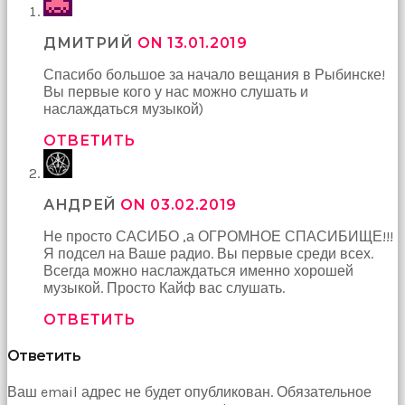
içeri
çekti
ДМИТРИЙ
ON 13.01.2019
ve
kızmaya
Спасибо большое за начало вещания в Рыбинске!
başladı
Вы первые кого у нас можно слушать и
sex
наслаждаться музыкой)
hikayeleri
Onun
ОТВЕТИТЬ
derdinin
dermanı
benim
sikimde
АНДРЕЙ
ON 03.02.2019
olduğu
Не просто САСИБО ,а ОГРОМНОЕ СПАСИБИЩЕ!!!
için
Я подсел на Ваше радио. Вы первые среди всех.
koca
Всегда можно наслаждаться именно хорошей
sikimi
музыкой. Просто Кайф вас слушать.
meydana
çıkardım
ОТВЕТИТЬ
ve
ağzına
Ответить
dayayıp
onu
Ваш email адрес не будет опубликован. Обязательное
susturdum