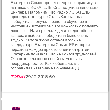
porno
Екатерина Сомик прошла теорию и практику в
Bir
яхт-школе ИСКАТЕЛЬ. Она получила лицензию
süre
шкипера. Напомним, что Радио ИСКАТЕЛЬ
sessizce
проводило конкурс «Стань Капитаном».
onu
Победитель получал право на обучение в
izliyordum
настоящей яхт-школе с возможностью получить
fakat
лицензию. Нам прислали десятки достойных
benim
заявок, и выбрать победителя было очень
onu
трудно. В итоге жюри остановилось на
izlediğimi
кандидатуре Екатерины Сомик. Её история
fark
поразила жаждой приключений и открытий.
etti
Екатерина показала, что не боится трудностей.
altyazılı
Она покорила жюри своей смелостью и
porno
неординарностью. Как и обещали, мы
Amı
отправили Екатерину на обучение […]
cayır
cayır
TODAY
29.12.2018
60
yanıyor
olduğu
için
beni
КОММЕНТАРИИ (2)
yaka
paça
tutup