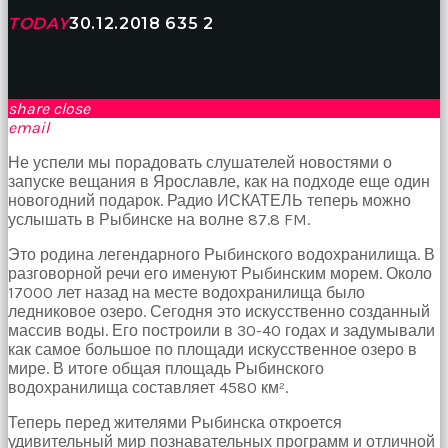
sonu
TODAY
30.12.2018
635
2
birbirlerine
teşekkür
ederek
bunu
tekrar
share
close
yapmak
email
için
Не успели мы порадовать слушателей новостями о
sözleşiyorlar
запуске вещания в Ярославле, как на подходе еще один
altyazılı
новогодний подарок. Радио ИСКАТЕЛЬ теперь можно
porno
услышать в Рыбинске на волне 87.8 FM.
Arkadaşımın
evine
Это родина легендарного Рыбинского водохранилища. В
takılmaya
разговорной речи его именуют Рыбинским морем. Около
gittiğimde
17000 лет назад на месте водохранилища было
tombul
ледниковое озеро. Сегодня это искусственно созданный
annesinin
массив воды. Его построили в 30-40 годах и задумывали
kıçına
как самое большое по площади искусственное озеро в
bakmaktan
мире. В итоге общая площадь Рыбинского
hiç
водохранилища составляет 4580 км².
bir
şeye
Теперь перед жителями Рыбинска откроется
konsantre
удивительный мир познавательных программ и отличной
olamıyordum