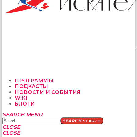
ПРОГРАММЫ
ПОДКАСТЫ
НОВОСТИ И СОБЫТИЯ
WIKI
БЛОГИ
Yatağa
SEARCH
MENU
bile
SEARCH
SEARCH
geçmeye
CLOSE
fırsat
CLOSE