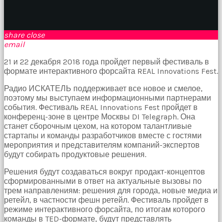
birbirlerine
teşekkür
ederek
bunu
share
close
tekrar
email
yapmak
21 и 22 декабря 2018 года пройдет первый фестиваль в
için
формате интерактивного форсайта REAL Innovations Fest.
sözleşiyorlar
altyazılı
Радио ИСКАТЕЛЬ поддерживает все новое и смелое,
porno
поэтому мы выступаем информационными партнерами
Arkadaşımın
события. Фестиваль REAL Innovations Fest пройдет в
evine
конференц-зоне в центре Москвы DI Telegraph. Она
takılmaya
станет сборочным цехом, на котором талантливые
gittiğimde
стартапы и команды разработчиков вместе с гостями
tombul
мероприятия и представителям компаний-экспертов
annesinin
будут собирать продуктовые решения.
kıçına
bakmaktan
Решения будут создаваться вокруг продакт-концептов
hiç
сформированными в ответ на актуальные вызовы по
bir
трем направлениям: решения для города, новые медиа и
şeye
ретейл, в частности фешн ретейл. Фестиваль пройдет в
konsantre
режиме интерактивного форсайта, по итогам которого
olamıyordum
команды в TED-формате, будут представлять
sikiş