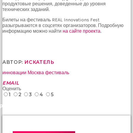
продуктовые решения, доведенные до уровня
Bu
технических заданий.
kadın
bir
Билеты на фестиваль REAL Innovations Fest
süreliğine
разыгрываются в соцсетях организаторов. Подробную
ortadan
информацию можно найти
на сайте проекта
.
kaybolduğunda
evde
oda
oda
gezerek
onu
АВТОР:
ИСКАТЕЛЬ
aramaya
инновации
Москва
фестиваль
başladım
brazzers
EMAIL
Onu
Оценить
banyoda
1
2
3
4
5
gördüğümde
memelerinin
РАНЕЕ
fotoğrafını
selfie
çekerken
yakaladım
porno