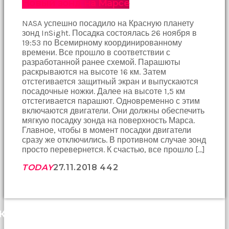
Новый зонд на Марсе
Bir
süre
NASA успешно посадило на Красную планету
sessizce
зонд InSight. Посадка состоялась 26 ноября в
onu
19:53 по Всемирному координированному
izliyordum
времени. Все прошло в соответствии с
fakat
разработанной ранее схемой. Парашюты
benim
раскрываются на высоте 16 км. Затем
onu
отстегивается защитный экран и выпускаются
izlediğimi
посадочные ножки. Далее на высоте 1,5 км
fark
отстегивается парашют. Одновременно с этим
etti
включаются двигатели. Они должны обеспечить
altyazılı
мягкую посадку зонда на поверхность Марса.
porno
Главное, чтобы в момент посадки двигатели
Amı
сразу же отключились. В противном случае зонд
cayır
просто перевернется. К счастью, все прошло […]
cayır
yanıyor
TODAY
27.11.2018
44
2
olduğu
için
beni
yaka
paça
КОММЕНТАРИИ (0)
tutup
içeri