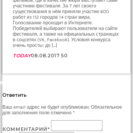
фильмов, где в качестве жюри выступают сами
çekti
участники фестиваля. За 7 лет своего
ve
существования в нём приняли участие 600
kızmaya
работ из 112 городов 14 стран мира.
başladı
Голосование проходит в Интернете.
sex
Победителей выбирают пользователи на сайте
hikayeleri
фестиваля, а также на официальных страницах
Onun
в соцсетях (VK, Facebook). Условия конкурса
derdinin
очень просты: до […]
dermanı
benim
TODAY
08.08.2017
50
sikimde
olduğu
için
koca
КОММЕНТАРИИ (0)
sikimi
meydana
çıkardım
Ответить
ve
ağzına
Ваш email адрес не будет опубликован. Обязательное
dayayıp
для заполнения поле отмечено *
onu
susturdum
porno
КОММЕНТАРИЙ*