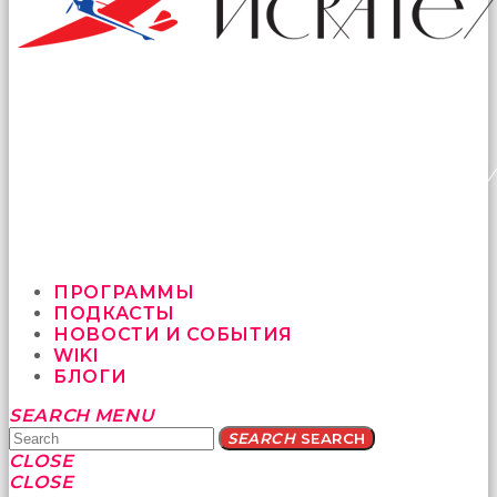
ПРОГРАММЫ
ПОДКАСТЫ
НОВОСТИ И СОБЫТИЯ
WIKI
БЛОГИ
Yatağa
SEARCH
MENU
bile
SEARCH
SEARCH
geçmeye
CLOSE
fırsat
CLOSE