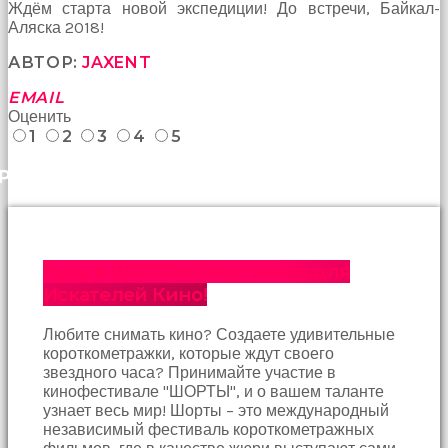
Bir
Ждём старта новой экспедиции! До встречи, Байкал-
süre
Аляска 2018!
sessizce
АВТОР:
JAXENT
onu
izliyordum
EMAIL
fakat
Оценить
benim
1
2
3
4
5
onu
izlediğimi
РАНЕЕ
fark
etti
altyazılı
porno
Amı
Будь в ШОРТАХ: Фестиваль для
cayır
cayır
Искателей Кино!
yanıyor
olduğu
Любите снимать кино? Создаете удивительные
için
короткометражки, которые ждут своего
beni
звездного часа? Принимайте участие в
yaka
кинофестивале "ШОРТЫ", и о вашем таланте
paça
узнает весь мир! Шорты – это международный
tutup
независимый фестиваль короткометражных
içeri