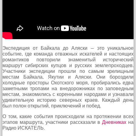
Bu
kadın
bir
süreliğine
ortadan
kaybolduğunda
evde
oda
Экспедиция от Байкала до Аляски — это уникальное
oda
событие, где команда отважных искателей и настоящих
gezerek
романтиков повторили знаменитый исторический
onu
маршрут сибирских купцов и русских землепроходцев.
aramaya
Участники экспедиции прошли по самым зрелищным
başladım
местам Байкала, Якутии и Аляски. Они бороздили
brazzers
холодные просторы Охотского моря, пробирались едва
Onu
заметными тропами на внедорожниках по заповедным
banyoda
местам, знакомились с коренными народами и узнавали
gördüğümde
удивительную историю северных краев. Каждый день
memelerinin
был полон открытий, приключений и побед.
fotoğrafını
selfie
О том, какие события происходили на протяжении всех
çekerken
этапов маршрута, участники рассказали в
Дневниках
на
yakaladım
Радио ИСКАТЕЛЬ.
porno