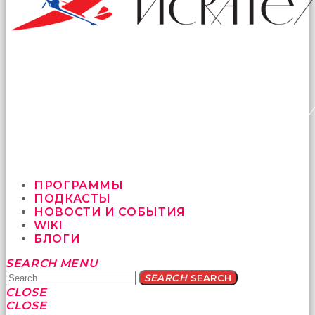
ПРОГРАММЫ
ПОДКАСТЫ
НОВОСТИ И СОБЫТИЯ
WIKI
БЛОГИ
Yatağa
SEARCH
MENU
bile
SEARCH
SEARCH
geçmeye
CLOSE
fırsat
CLOSE