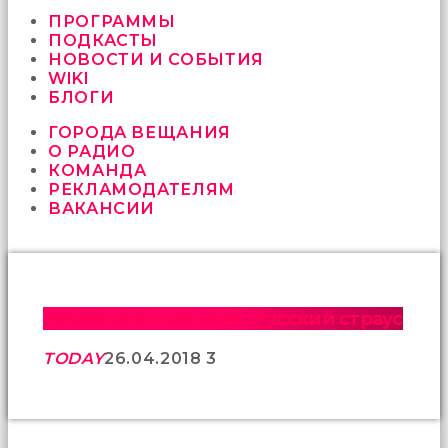
vermeyen
sikici
ПРОГРАММЫ
kocalar
ПОДКАСТЫ
bu
НОВОСТИ И СОБЫТИЯ
güzel
WIKI
karıları
БЛОГИ
kanepede
ГОРОДА ВЕЩАНИЯ
öttürüyor
О РАДИО
sex
КОМАНДА
hikayeleri
РЕКЛАМОДАТЕЛЯМ
ve
ВАКАНСИИ
en
sonunda
kızların
yüzüne
boşalarak
rahatlıyorlar
Забайкальский край. Русский страус
altyazılı
porno
TODAY
26.04.2018
3
İki
yakın
arkadaş
sikiş
sonu