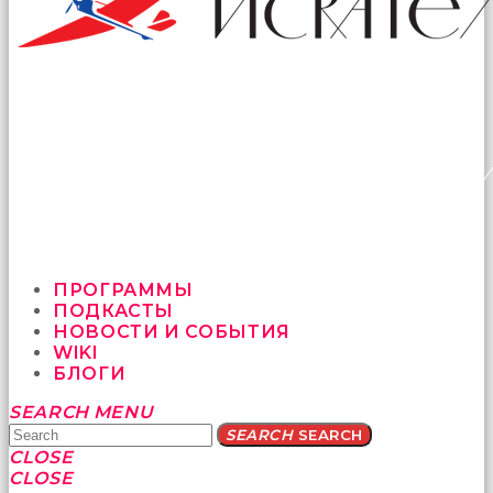
ПРОГРАММЫ
ПОДКАСТЫ
НОВОСТИ И СОБЫТИЯ
WIKI
БЛОГИ
Yatağa
SEARCH
MENU
bile
SEARCH
SEARCH
geçmeye
CLOSE
fırsat
CLOSE