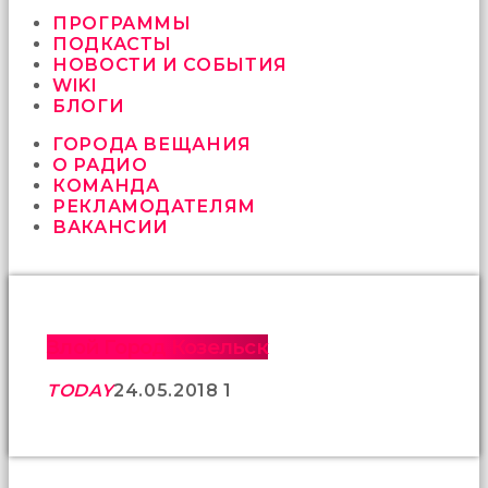
vermeyen
sikici
ПРОГРАММЫ
kocalar
ПОДКАСТЫ
bu
НОВОСТИ И СОБЫТИЯ
güzel
WIKI
karıları
БЛОГИ
kanepede
ГОРОДА ВЕЩАНИЯ
öttürüyor
О РАДИО
sex
КОМАНДА
hikayeleri
РЕКЛАМОДАТЕЛЯМ
ve
ВАКАНСИИ
en
sonunda
kızların
yüzüne
boşalarak
rahatlıyorlar
Злой Город Козельск
altyazılı
porno
TODAY
24.05.2018
1
İki
yakın
arkadaş
sikiş
sonu