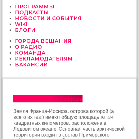
vermeyen
sikici
ПРОГРАММЫ
kocalar
ПОДКАСТЫ
bu
НОВОСТИ И СОБЫТИЯ
güzel
WIKI
karıları
БЛОГИ
kanepede
ГОРОДА ВЕЩАНИЯ
öttürüyor
О РАДИО
sex
КОМАНДА
hikayeleri
РЕКЛАМОДАТЕЛЯМ
ve
ВАКАНСИИ
en
sonunda
kızların
yüzüne
boşalarak
rahatlıyorlar
Земля Франца-Иосифа
altyazılı
porno
Земля Франца-Иосифа, острова которой (а
İki
всего их 192!) имеют общую площадь 16 134
yakın
квадратных километров, расположена в
arkadaş
Ледовитом океане. Основная часть арктической
sikiş
территории входит в состав Приморского
sonu