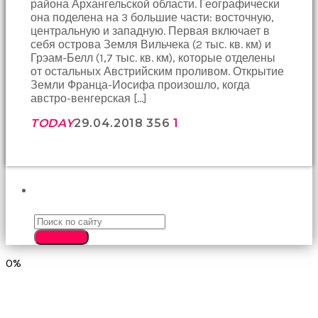
района Архангельской области. Географически
birbirlerine
она поделена на 3 большие части: восточную,
teşekkür
центральную и западную. Первая включает в
ederek
себя острова Земля Вильчека (2 тыс. кв. км) и
bunu
Грэам-Белл (1,7 тыс. кв. км), которые отделены
tekrar
от остальных Австрийским проливом. Открытие
yapmak
Земли Франца-Иосифа произошло, когда
için
австро-венгерская […]
sözleşiyorlar
altyazılı
TODAY
29.04.2018
356
1
porno
Arkadaşımın
evine
takılmaya
gittiğimde
ПОИСК
tombul
annesinin
kıçına
bakmaktan
SEARCH
hiç
0%
bir
şeye
konsantre
olamıyordum
sikiş