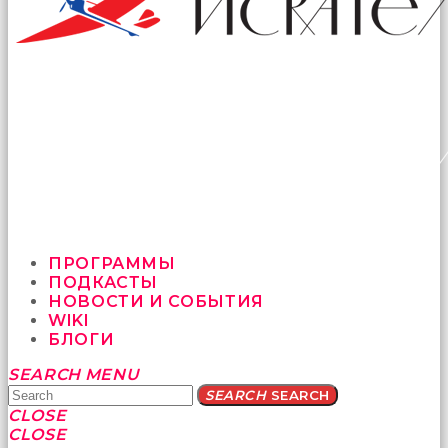
ПРОГРАММЫ
ПОДКАСТЫ
НОВОСТИ И СОБЫТИЯ
WIKI
БЛОГИ
Yatağa
SEARCH
MENU
bile
SEARCH
SEARCH
geçmeye
CLOSE
fırsat
CLOSE