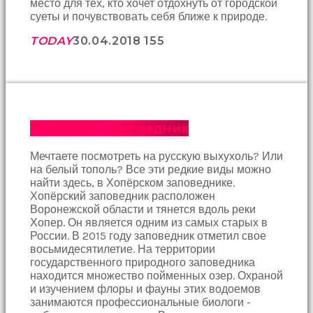
место для тех, кто хочет отдохнуть от городской
Bir
суеты и почувствовать себя ближе к природе.
süre
sessizce
TODAY
30.04.2018
155
onu
izliyordum
fakat
benim
onu
izlediğimi
fark
Хопёрский заповедник
etti
altyazılı
Мечтаете посмотреть на русскую выхухоль? Или
porno
на белый тополь? Все эти редкие виды можно
Amı
найти здесь, в Хопёрском заповеднике.
cayır
Хопёрский заповедник расположен
cayır
Воронежской области и тянется вдоль реки
yanıyor
Хопер. Он является одним из самых старых в
olduğu
России. В 2015 году заповедник отметил свое
için
восьмидесятилетие. На территории
beni
государственного природного заповедника
yaka
находится множество пойменных озер. Охраной
paça
и изучением флоры и фауны этих водоемов
tutup
занимаются профессиональные биологи -
içeri