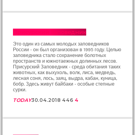
hayatının
erkeğini
bulamamıştır
porno
Bu
Присурский Заповедник
yüzden
artık
erkeklerden
Это один из самых молодых заповедников
umudunu
России - он был организован в 1995 году. Целью
kesen
заповедника стало сохранение болотных
kız
пространств и южнотаежных долинных лесов.
kendi
Присурский Заповедник - среда обитания таких
başına
животных, как выхухоль, волк, лиса, медведь,
hamile
лесная соня, лось, заяц, выдра, кабан, куница,
kalıp
бобр. Здесь живут байбаки - особые степные
evlat
сурки.
sahibi
TODAY
30.04.2018
446
4
olmak
ister
porno
izle
Bu
yüzden