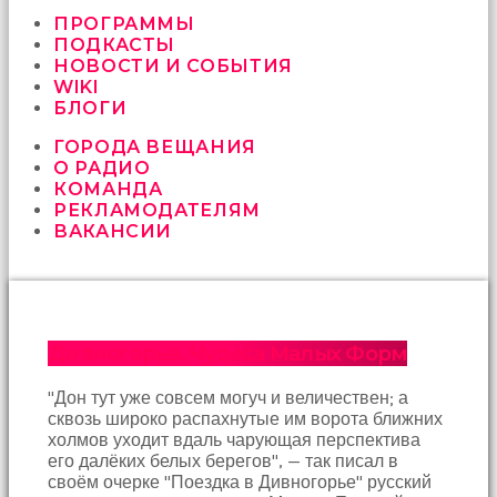
vermeyen
sikici
ПРОГРАММЫ
kocalar
ПОДКАСТЫ
bu
НОВОСТИ И СОБЫТИЯ
güzel
WIKI
karıları
БЛОГИ
kanepede
ГОРОДА ВЕЩАНИЯ
öttürüyor
О РАДИО
sex
КОМАНДА
hikayeleri
РЕКЛАМОДАТЕЛЯМ
ve
ВАКАНСИИ
en
sonunda
kızların
yüzüne
boşalarak
rahatlıyorlar
Дивногорье. Чудеса Малых Форм
altyazılı
porno
"Дон тут уже совсем могуч и величествен; а
İki
сквозь широко распахнутые им ворота ближних
yakın
холмов уходит вдаль чарующая перспектива
arkadaş
его далёких белых берегов", — так писал в
sikiş
своём очерке "Поездка в Дивногорье" русский
sonu