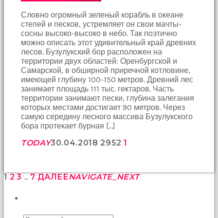
Словно огромный зеленый корабль в океане
степей и песков, устремляет он свои мачты-
сосны высоко-высоко в небо. Так поэтично
можно описать этот удивительный край древних
лесов. Бузулукский бор расположен на
территории двух областей: Оренбургской и
Самарской, в обширной приречной котловине,
имеющей глубину 100-150 метров. Древний лес
занимает площадь 111 тыс. гектаров. Часть
территории занимают пески, глубина залегания
которых местами достигает 90 метров. Через
самую середину лесного массива Бузулукского
бора протекает бурная […]
TODAY
30.04.2018
295
2
1
1
2
3
…
7
ДАЛЕЕ
NAVIGATE_NEXT
ПОИСК