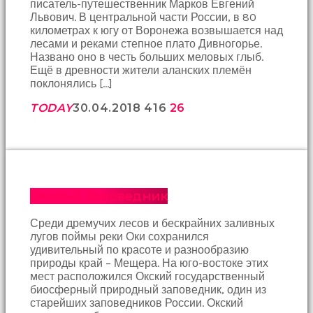
писатель-путешественник Марков Евгений
birbirlerine
Львович. В центральной части России, в 80
teşekkür
километрах к югу от Воронежа возвышается над
ederek
лесами и реками степное плато Дивногорье.
bunu
Названо оно в честь больших меловых глыб.
tekrar
Ещё в древности жители аланских племён
yapmak
поклонялись […]
için
sözleşiyorlar
TODAY
30.04.2018
416
26
altyazılı
porno
Arkadaşımın
evine
takılmaya
gittiğimde
tombul
Окский Заповедник
annesinin
kıçına
Среди дремучих лесов и бескрайних заливных
bakmaktan
лугов поймы реки Оки сохранился
hiç
удивительный по красоте и разнообразию
bir
природы край – Мещера. На юго-востоке этих
şeye
мест расположился Окский государственный
konsantre
биосферный природный заповедник, один из
olamıyordum
старейших заповедников России. Окский
sikiş