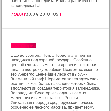
работники заповедника. Водная растительность
çekti
заповедника […]
ve
kızmaya
TODAY
30.04.2018
185
1
başladı
sex
hikayeleri
Onun
derdinin
dermanı
Белогорье
benim
sikimde
Еще во времена Петра Первого этот регион
olduğu
находился под охраной государя. Особенно
için
ценной считалась местная древесина, которая
koca
шла на постройку кораблей. Возможно, именно
sikimi
это уберегло ценнейшие леса от вырубки.
meydana
Знаменитый граф Шереметев завел здесь свои
çıkardım
охотничьи хозяйства, на основе которых была
ve
впоследствии создана территория заповедника.
ağzına
Заповедник "Белогорье" - один из самых
dayayıp
маленьких и самых старых в России.
onu
Уникальная природа среднерусской полосы,
susturdum
особенно ее лесного массива, придает этому
porno