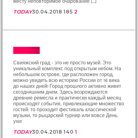
месту неповторимое очарование […]
Devamında
yatak
TODAY
30.04.2018
185
2
odasına
gittik
ve
arkadaşımın
annesini
çatır
çatır
Свияжск
siktim
türk
Свияжский град - это не просто музей. Это
pornosu
уникальный комплекс под открытым небом. На
Son
небольшом острове, где расположен город,
zamanlarda
можно увидеть всю историю России от 16 века
erkekler
до наших дней! Город прошлого активно живет
tarafından
сегодняшним днем. Здесь возрождаются
bolca
древние ремесла и практически каждый месяц
ihanete
происходят события, привлекающие множество
uğrayan
гостей: то проходит фестиваль классической
genç
музыки, то рыцарский турнир или вовсе День
kız
ухи!
ne
yapıp
TODAY
30.04.2018
140
1
edip