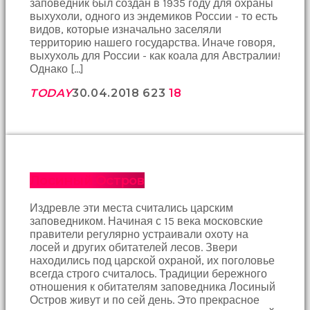
заповедник был создан в 1935 году для охраны
Bu
выхухоли, одного из эндемиков России - то есть
kadın
видов, которые изначально заселяли
bir
территорию нашего государства. Иначе говоря,
süreliğine
выхухоль для России - как коала для Австралии!
ortadan
Однако […]
kaybolduğunda
evde
TODAY
30.04.2018
623
18
oda
oda
gezerek
onu
aramaya
başladım
Лосиный Остров
brazzers
Onu
Издревле эти места считались царским
banyoda
заповедником. Начиная с 15 века московские
gördüğümde
правители регулярно устраивали охоту на
memelerinin
лосей и других обитателей лесов. Звери
fotoğrafını
находились под царской охраной, их поголовье
selfie
всегда строго считалось. Традиции бережного
çekerken
отношения к обитателям заповедника Лосиный
yakaladım
Остров живут и по сей день. Это прекрасное
porno