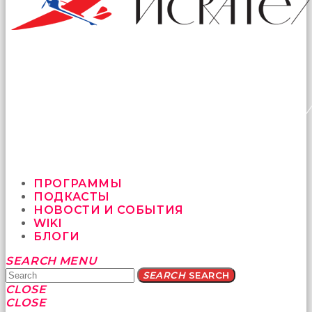
ПРОГРАММЫ
ПОДКАСТЫ
НОВОСТИ И СОБЫТИЯ
WIKI
БЛОГИ
Yatağa
SEARCH
MENU
bile
SEARCH
SEARCH
geçmeye
CLOSE
fırsat
CLOSE