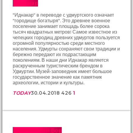
bir
Иднакар
sperm
ihtiyacı
"Иднакар" в переводе с удмуртского означает
doğan
"городище богатыря". Это древнее военное
kız
поселение занимает площадь более сорока
gebelik
тысяч квадратных метров! Самое известное из
hastanesinin
чепецких городищ древних удмуртов пользуется
yolunu
огромной популярностью среди местного
tutar.
населения. Удмурты сохраняют свои традиции и
бережно передают их подрастающим
поколениям. В наши дни Иднакар является
раскрученным туристическим брендом в
Удмуртии. Музей-заповедник имеет большое
государственное значение как памятник
археологии, истории и культуры.
TODAY
30.04.2018
426
1
Бузулукский Бор