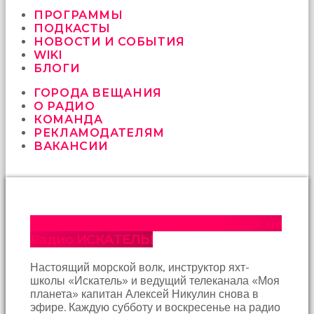
vermeyen
sikici
ПРОГРАММЫ
kocalar
ПОДКАСТЫ
bu
НОВОСТИ И СОБЫТИЯ
güzel
WIKI
karıları
БЛОГИ
kanepede
ГОРОДА ВЕЩАНИЯ
öttürüyor
О РАДИО
sex
КОМАНДА
hikayeleri
РЕКЛАМОДАТЕЛЯМ
ve
ВАКАНСИИ
en
sonunda
kızların
yüzüne
boşalarak
rahatlıyorlar
«Школа капитанов» возвращается на
altyazılı
Радио ИСКАТЕЛЬ!
porno
İki
Настоящий морской волк, инструктор яхт-
yakın
школы «Искатель» и ведущий телеканала «Моя
arkadaş
планета» капитан Алексей Никулин снова в
sikiş
эфире. Каждую субботу и воскресенье на радио
sonu