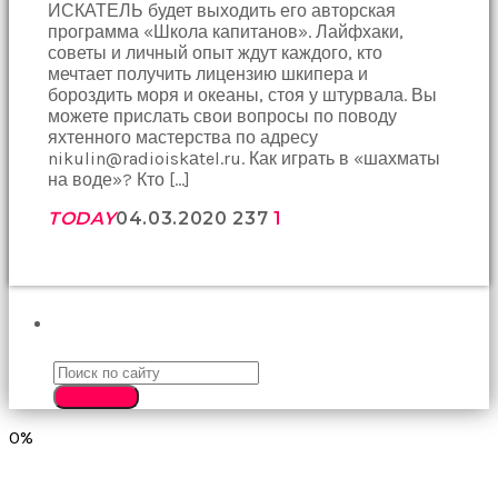
ИСКАТЕЛЬ будет выходить его авторская
birbirlerine
программа «Школа капитанов». Лайфхаки,
teşekkür
советы и личный опыт ждут каждого, кто
ederek
мечтает получить лицензию шкипера и
bunu
бороздить моря и океаны, стоя у штурвала. Вы
tekrar
можете прислать свои вопросы по поводу
yapmak
яхтенного мастерства по адресу
için
nikulin@radioiskаtel.ru. Как играть в «шахматы
sözleşiyorlar
на воде»? Кто […]
altyazılı
porno
TODAY
04.03.2020
237
1
Arkadaşımın
evine
takılmaya
gittiğimde
tombul
annesinin
ПОИСК
kıçına
bakmaktan
hiç
SEARCH
bir
şeye
0%
konsantre
olamıyordum
sikiş