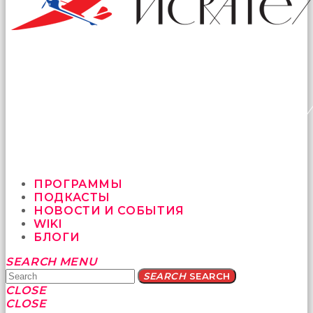
ПРОГРАММЫ
ПОДКАСТЫ
НОВОСТИ И СОБЫТИЯ
WIKI
БЛОГИ
Yatağa
SEARCH
MENU
bile
SEARCH
SEARCH
geçmeye
CLOSE
fırsat
CLOSE