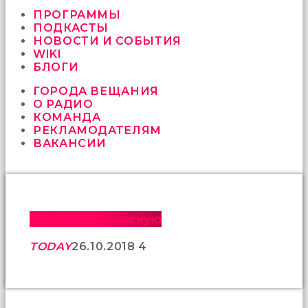
vermeyen
sikici
ПРОГРАММЫ
kocalar
ПОДКАСТЫ
bu
НОВОСТИ И СОБЫТИЯ
güzel
WIKI
karıları
БЛОГИ
kanepede
ГОРОДА ВЕЩАНИЯ
öttürüyor
О РАДИО
sex
КОМАНДА
hikayeleri
РЕКЛАМОДАТЕЛЯМ
ve
ВАКАНСИИ
en
sonunda
kızların
yüzüne
boşalarak
rahatlıyorlar
Во Всю Ивановскую
altyazılı
porno
TODAY
26.10.2018
4
İki
yakın
arkadaş
sikiş
sonu