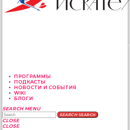
ПРОГРАММЫ
ПОДКАСТЫ
НОВОСТИ И СОБЫТИЯ
WIKI
БЛОГИ
Yatağa
SEARCH
MENU
bile
SEARCH
SEARCH
geçmeye
CLOSE
fırsat
CLOSE