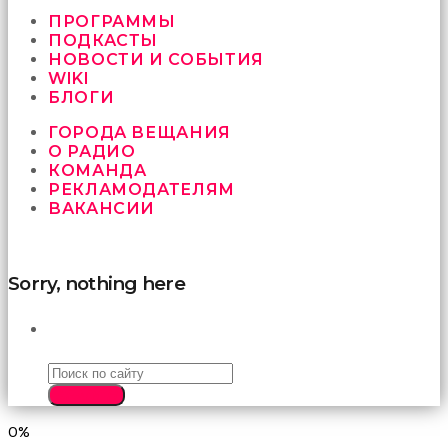
vermeyen
sikici
ПРОГРАММЫ
kocalar
ПОДКАСТЫ
bu
НОВОСТИ И СОБЫТИЯ
güzel
WIKI
karıları
БЛОГИ
kanepede
ГОРОДА ВЕЩАНИЯ
öttürüyor
О РАДИО
sex
КОМАНДА
hikayeleri
РЕКЛАМОДАТЕЛЯМ
ve
ВАКАНСИИ
en
sonunda
kızların
yüzüne
Sorry, nothing here
boşalarak
rahatlıyorlar
altyazılı
ПОИСК
porno
İki
yakın
SEARCH
arkadaş
sikiş
0%
sonu