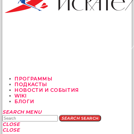
ПРОГРАММЫ
ПОДКАСТЫ
НОВОСТИ И СОБЫТИЯ
WIKI
БЛОГИ
Yatağa
SEARCH
MENU
bile
SEARCH
SEARCH
geçmeye
CLOSE
fırsat
CLOSE