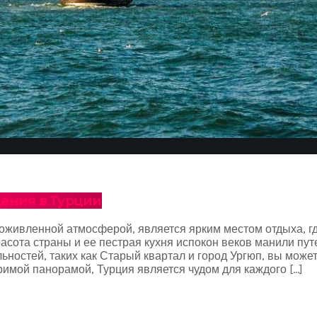
щения в Турции
оживленной атмосферой, является ярким местом отдыха, гд
сота страны и ее пестрая кухня испокон веков манили пут
ьностей, таких как Старый квартал и город Ургюп, вы може
имой панорамой, Турция является чудом для каждого […]