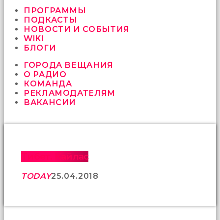
vermeyen
sikici
ПРОГРАММЫ
kocalar
ПОДКАСТЫ
bu
НОВОСТИ И СОБЫТИЯ
güzel
WIKI
karıları
БЛОГИ
kanepede
ГОРОДА ВЕЩАНИЯ
öttürüyor
О РАДИО
sex
КОМАНДА
hikayeleri
РЕКЛАМОДАТЕЛЯМ
ve
ВАКАНСИИ
en
sonunda
kızların
yüzüne
boşalarak
rahatlıyorlar
Тибет. Кайлас
altyazılı
porno
TODAY
25.04.2018
İki
yakın
arkadaş
sikiş
sonu