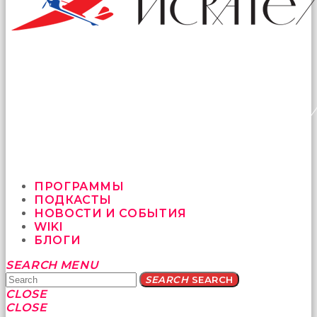
ПРОГРАММЫ
ПОДКАСТЫ
НОВОСТИ И СОБЫТИЯ
WIKI
БЛОГИ
Yatağa
SEARCH
MENU
bile
SEARCH
SEARCH
geçmeye
CLOSE
fırsat
CLOSE