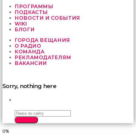
vermeyen
sikici
ПРОГРАММЫ
kocalar
ПОДКАСТЫ
bu
НОВОСТИ И СОБЫТИЯ
güzel
WIKI
karıları
БЛОГИ
kanepede
ГОРОДА ВЕЩАНИЯ
öttürüyor
О РАДИО
sex
КОМАНДА
hikayeleri
РЕКЛАМОДАТЕЛЯМ
ve
ВАКАНСИИ
en
sonunda
kızların
yüzüne
Sorry, nothing here
boşalarak
rahatlıyorlar
altyazılı
ПОИСК
porno
İki
yakın
SEARCH
arkadaş
sikiş
0%
sonu