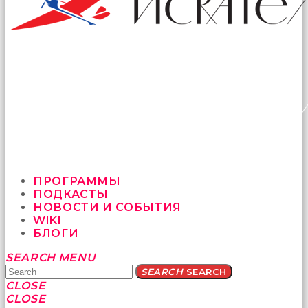
ПРОГРАММЫ
ПОДКАСТЫ
НОВОСТИ И СОБЫТИЯ
WIKI
БЛОГИ
Yatağa
SEARCH
MENU
bile
SEARCH
SEARCH
geçmeye
CLOSE
fırsat
CLOSE