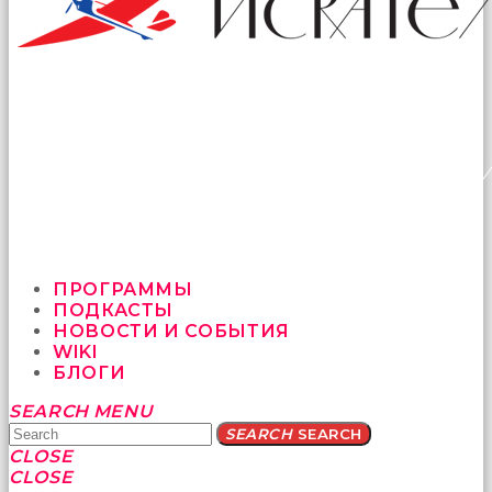
ПРОГРАММЫ
ПОДКАСТЫ
НОВОСТИ И СОБЫТИЯ
WIKI
БЛОГИ
Yatağa
SEARCH
MENU
bile
SEARCH
SEARCH
geçmeye
CLOSE
fırsat
CLOSE