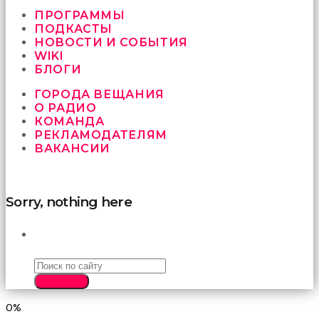
vermeyen
sikici
ПРОГРАММЫ
kocalar
ПОДКАСТЫ
bu
НОВОСТИ И СОБЫТИЯ
güzel
WIKI
karıları
БЛОГИ
kanepede
ГОРОДА ВЕЩАНИЯ
öttürüyor
О РАДИО
sex
КОМАНДА
hikayeleri
РЕКЛАМОДАТЕЛЯМ
ve
ВАКАНСИИ
en
sonunda
kızların
yüzüne
Sorry, nothing here
boşalarak
rahatlıyorlar
altyazılı
ПОИСК
porno
İki
yakın
SEARCH
arkadaş
sikiş
0%
sonu