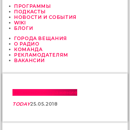
vermeyen
sikici
ПРОГРАММЫ
kocalar
ПОДКАСТЫ
bu
НОВОСТИ И СОБЫТИЯ
güzel
WIKI
karıları
БЛОГИ
kanepede
ГОРОДА ВЕЩАНИЯ
öttürüyor
О РАДИО
sex
КОМАНДА
hikayeleri
РЕКЛАМОДАТЕЛЯМ
ve
ВАКАНСИИ
en
sonunda
kızların
yüzüne
boşalarak
rahatlıyorlar
Чесменское Сражение
altyazılı
porno
TODAY
25.05.2018
İki
yakın
arkadaş
sikiş
sonu