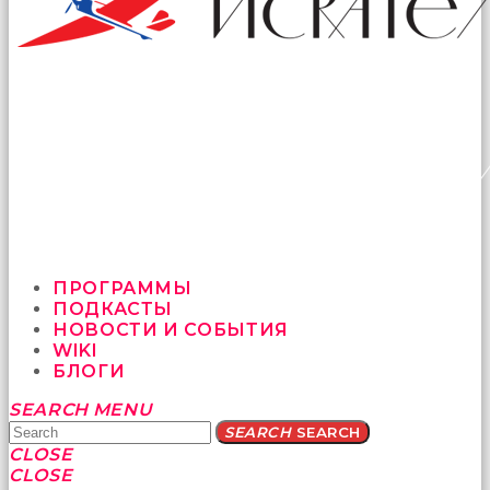
ПРОГРАММЫ
ПОДКАСТЫ
НОВОСТИ И СОБЫТИЯ
WIKI
БЛОГИ
Yatağa
SEARCH
MENU
bile
SEARCH
SEARCH
geçmeye
CLOSE
fırsat
CLOSE