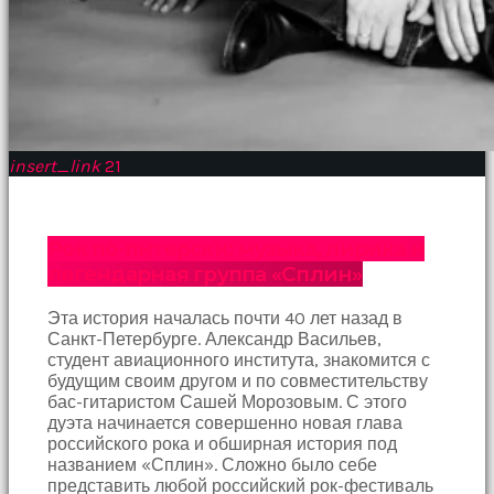
Bu
kadın
bir
süreliğine
ortadan
kaybolduğunda
evde
insert_link
21
oda
oda
gezerek
onu
Рок по-питерски: музыка, лирика и
aramaya
легендарная группа «Сплин»
başladım
brazzers
Onu
Эта история началась почти 40 лет назад в
banyoda
Санкт-Петербурге. Александр Васильев,
gördüğümde
студент авиационного института, знакомится с
memelerinin
будущим своим другом и по совместительству
fotoğrafını
бас-гитаристом Сашей Морозовым. С этого
selfie
дуэта начинается совершенно новая глава
çekerken
российского рока и обширная история под
yakaladım
названием «Сплин». Сложно было себе
porno
представить любой российский рок-фестиваль