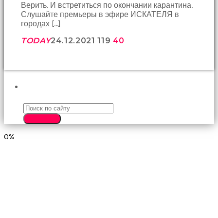
Верить. И встретиться по окончании карантина.
çekti
Слушайте премьеры в эфире ИСКАТЕЛЯ в
ve
городах […]
kızmaya
başladı
TODAY
24.12.2021
119
40
sex
hikayeleri
Onun
derdinin
dermanı
ПОИСК
benim
sikimde
olduğu
için
SEARCH
koca
0%
sikimi
meydana
çıkardım
ve
ağzına
dayayıp
onu
susturdum
porno