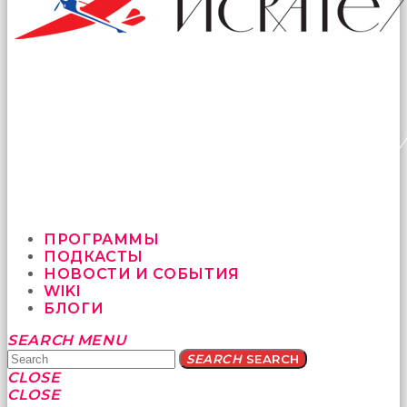
ПРОГРАММЫ
ПОДКАСТЫ
НОВОСТИ И СОБЫТИЯ
WIKI
БЛОГИ
Yatağa
SEARCH
MENU
bile
SEARCH
SEARCH
geçmeye
CLOSE
fırsat
CLOSE