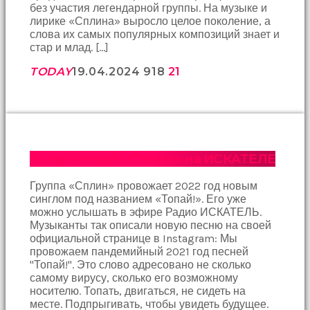
Bir
без участия легендарной группы. На музыке и
süre
лирике «Сплина» выросло целое поколение, а
sessizce
слова их самых популярных композиций знает и
onu
стар и млад. […]
izliyordum
fakat
TODAY
19.04.2024
918
21
benim
onu
izlediğimi
fark
etti
altyazılı
Топай! Новый «Сплин» на ИСКАТЕЛЕ
porno
Amı
Группа «Сплин» провожает 2022 год новым
cayır
синглом под названием «Топай!». Его уже
cayır
можно услышать в эфире Радио ИСКАТЕЛЬ.
yanıyor
Музыканты так описали новую песню на своей
olduğu
официальной странице в Instagram: Мы
için
провожаем пандемийный 2021 год песней
beni
"Топай!". Это слово адресовано не сколько
yaka
самому вирусу, сколько его возможному
paça
носителю. Топать, двигаться, не сидеть на
tutup
месте. Подпрыгивать, чтобы увидеть будущее.
içeri