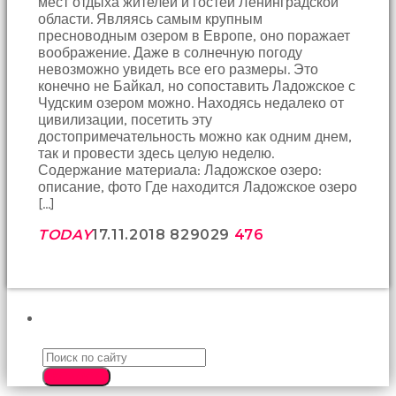
мест отдыха жителей и гостей Ленинградской
birbirlerine
области. Являясь самым крупным
teşekkür
пресноводным озером в Европе, оно поражает
ederek
воображение. Даже в солнечную погоду
bunu
невозможно увидеть все его размеры. Это
tekrar
конечно не Байкал, но сопоставить Ладожское с
yapmak
Чудским озером можно. Находясь недалеко от
için
цивилизации, посетить эту
sözleşiyorlar
достопримечательность можно как одним днем,
altyazılı
так и провести здесь целую неделю.
porno
Содержание материала: Ладожское озеро:
Arkadaşımın
описание, фото Где находится Ладожское озеро
evine
[…]
takılmaya
gittiğimde
TODAY
17.11.2018
8290
29
476
tombul
annesinin
kıçına
bakmaktan
hiç
ПОИСК
bir
şeye
konsantre
SEARCH
olamıyordum
sikiş