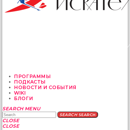
ПРОГРАММЫ
ПОДКАСТЫ
НОВОСТИ И СОБЫТИЯ
WIKI
БЛОГИ
Yatağa
SEARCH
MENU
bile
SEARCH
SEARCH
geçmeye
CLOSE
fırsat
CLOSE