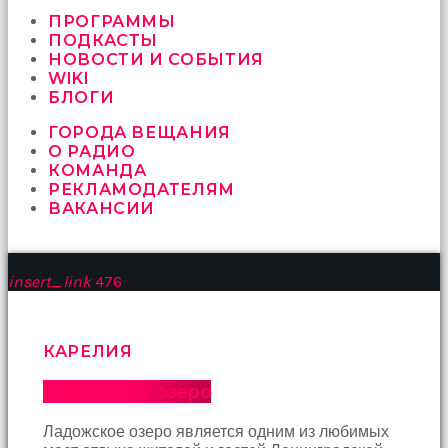
vermeyen
sikici
ПРОГРАММЫ
kocalar
ПОДКАСТЫ
bu
НОВОСТИ И СОБЫТИЯ
güzel
WIKI
karıları
БЛОГИ
kanepede
ГОРОДА ВЕЩАНИЯ
öttürüyor
О РАДИО
sex
КОМАНДА
hikayeleri
РЕКЛАМОДАТЕЛЯМ
ve
ВАКАНСИИ
en
sonunda
kızların
yüzüne
insert_link
476
boşalarak
rahatlıyorlar
altyazılı
porno
КАРЕЛИЯ
İki
yakın
Ладожское озеро
arkadaş
sikiş
Ладожское озеро является одним из любимых
sonu