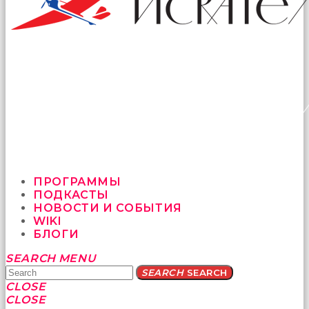
ПРОГРАММЫ
ПОДКАСТЫ
НОВОСТИ И СОБЫТИЯ
WIKI
БЛОГИ
Yatağa
SEARCH
MENU
bile
SEARCH
SEARCH
geçmeye
CLOSE
fırsat
CLOSE