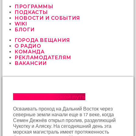
vermeyen
sikici
ПРОГРАММЫ
kocalar
ПОДКАСТЫ
bu
НОВОСТИ И СОБЫТИЯ
güzel
WIKI
karıları
БЛОГИ
kanepede
ГОРОДА ВЕЩАНИЯ
öttürüyor
О РАДИО
sex
КОМАНДА
hikayeleri
РЕКЛАМОДАТЕЛЯМ
ve
ВАКАНСИИ
en
sonunda
kızların
yüzüne
boşalarak
rahatlıyorlar
Северный морской путь
altyazılı
porno
Осваивать проход на Дальний Восток через
İki
северные земли начали еще в 17 веке, когда
yakın
Семен Дежнёв открыл пролив, разделяющий
arkadaş
Чукотку и Аляску. На сегодняшний день эта
sikiş
морская магистраль имеет протяженность
sonu