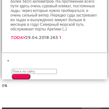
более 5600 километров. На протяжении всего
birbirlerine
пути здесь очень суровый климат, постоянные
teşekkür
льды, через которые нужно пробираться, и
ederek
очень сильный ветер. Нередко суда застревают
bunu
во льдах и вынужденно зимуют больше 8
tekrar
месяцев в году! Северный морской путь
yapmak
обслуживает порты Арктики […]
için
sözleşiyorlar
TODAY
29.04.2018
265
1
altyazılı
porno
Arkadaşımın
evine
takılmaya
ПОИСК
gittiğimde
tombul
annesinin
kıçına
SEARCH
bakmaktan
0%
hiç
bir
şeye
konsantre
olamıyordum
sikiş