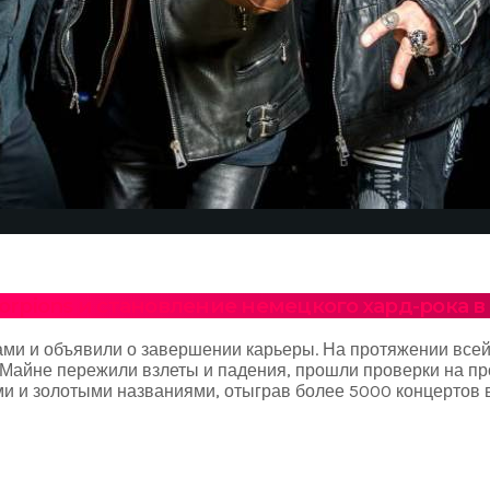
corpions и становление немецкого хард-рока в
ами и объявили о завершении карьеры. На протяжении все
 Майне пережили взлеты и падения, прошли проверки на пр
 и золотыми названиями, отыграв более 5000 концертов в