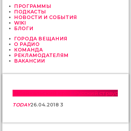
vermeyen
sikici
ПРОГРАММЫ
kocalar
ПОДКАСТЫ
bu
НОВОСТИ И СОБЫТИЯ
güzel
WIKI
karıları
БЛОГИ
kanepede
ГОРОДА ВЕЩАНИЯ
öttürüyor
О РАДИО
sex
КОМАНДА
hikayeleri
РЕКЛАМОДАТЕЛЯМ
ve
ВАКАНСИИ
en
sonunda
kızların
yüzüne
boşalarak
rahatlıyorlar
Забайкальский край. Русский страус
altyazılı
porno
TODAY
26.04.2018
3
İki
yakın
arkadaş
sikiş
sonu