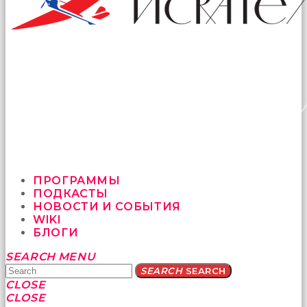
ПРОГРАММЫ
ПОДКАСТЫ
НОВОСТИ И СОБЫТИЯ
WIKI
БЛОГИ
Yatağa
SEARCH
MENU
bile
SEARCH
SEARCH
geçmeye
CLOSE
fırsat
CLOSE