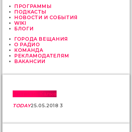
vermeyen
sikici
ПРОГРАММЫ
kocalar
ПОДКАСТЫ
bu
НОВОСТИ И СОБЫТИЯ
güzel
WIKI
karıları
БЛОГИ
kanepede
ГОРОДА ВЕЩАНИЯ
öttürüyor
О РАДИО
sex
КОМАНДА
hikayeleri
РЕКЛАМОДАТЕЛЯМ
ve
ВАКАНСИИ
en
sonunda
kızların
yüzüne
boşalarak
rahatlıyorlar
Битва на Калке
altyazılı
porno
TODAY
25.05.2018
3
İki
yakın
arkadaş
sikiş
sonu