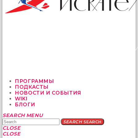
ПРОГРАММЫ
ПОДКАСТЫ
НОВОСТИ И СОБЫТИЯ
WIKI
БЛОГИ
Yatağa
SEARCH
MENU
bile
SEARCH
SEARCH
geçmeye
CLOSE
fırsat
CLOSE