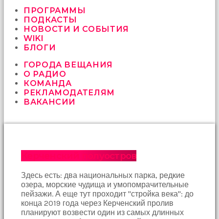
vermeyen
sikici
ПРОГРАММЫ
kocalar
ПОДКАСТЫ
bu
НОВОСТИ И СОБЫТИЯ
güzel
WIKI
karıları
БЛОГИ
kanepede
ГОРОДА ВЕЩАНИЯ
öttürüyor
О РАДИО
sex
КОМАНДА
hikayeleri
РЕКЛАМОДАТЕЛЯМ
ve
ВАКАНСИИ
en
sonunda
kızların
yüzüne
boşalarak
rahatlıyorlar
Керченский полуостров
altyazılı
porno
Здесь есть: два национальных парка, редкие
İki
озера, морские чудища и умопомрачительные
yakın
пейзажи. А еще тут проходит "стройка века": до
arkadaş
конца 2019 года через Керченский пролив
sikiş
планируют возвести один из самых длинных
sonu