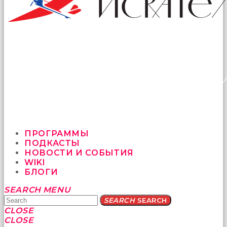
ПРОГРАММЫ
ПОДКАСТЫ
НОВОСТИ И СОБЫТИЯ
WIKI
БЛОГИ
Yatağa
SEARCH
MENU
bile
SEARCH
SEARCH
geçmeye
CLOSE
fırsat
CLOSE