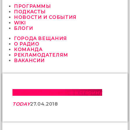
vermeyen
sikici
ПРОГРАММЫ
kocalar
ПОДКАСТЫ
bu
НОВОСТИ И СОБЫТИЯ
güzel
WIKI
karıları
БЛОГИ
kanepede
ГОРОДА ВЕЩАНИЯ
öttürüyor
О РАДИО
sex
КОМАНДА
hikayeleri
РЕКЛАМОДАТЕЛЯМ
ve
ВАКАНСИИ
en
sonunda
kızların
yüzüne
boşalarak
rahatlıyorlar
Суздаль. Погружение в старину
altyazılı
porno
TODAY
27.04.2018
İki
yakın
arkadaş
sikiş
sonu