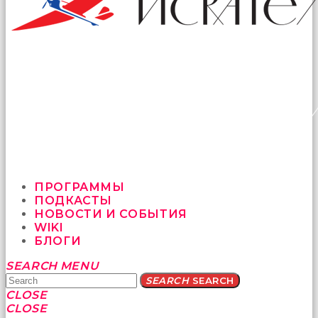
ПРОГРАММЫ
ПОДКАСТЫ
НОВОСТИ И СОБЫТИЯ
WIKI
БЛОГИ
Yatağa
SEARCH
MENU
bile
SEARCH
SEARCH
geçmeye
CLOSE
fırsat
CLOSE