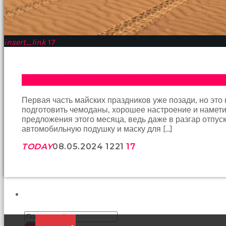
bir
şeye
konsantre
olamıyordum
insert_link
17
sikiş
Bu
kadın
bir
Куда слетать на выходные: подборка кр
süreliğine
ortadan
Первая часть майских праздников уже позади, но это 
kaybolduğunda
подготовить чемоданы, хорошее настроение и намети
evde
предложения этого месяца, ведь даже в разгар отпус
oda
автомобильную подушку и маску для […]
oda
gezerek
TODAY
08.05.2024
1221
17
onu
aramaya
başladım
brazzers
Onu
ПОИСК
banyoda
gördüğümde
memelerinin