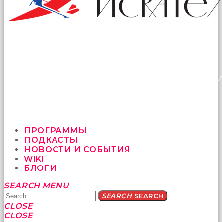
ПРОГРАММЫ
ПОДКАСТЫ
НОВОСТИ И СОБЫТИЯ
WIKI
БЛОГИ
Yatağa
SEARCH
MENU
bile
SEARCH
SEARCH
geçmeye
CLOSE
fırsat
CLOSE