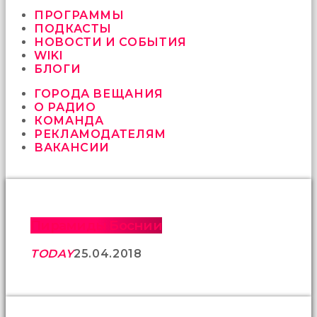
vermeyen
sikici
ПРОГРАММЫ
kocalar
ПОДКАСТЫ
bu
НОВОСТИ И СОБЫТИЯ
güzel
WIKI
karıları
БЛОГИ
kanepede
ГОРОДА ВЕЩАНИЯ
öttürüyor
О РАДИО
sex
КОМАНДА
hikayeleri
РЕКЛАМОДАТЕЛЯМ
ve
ВАКАНСИИ
en
sonunda
kızların
yüzüne
boşalarak
rahatlıyorlar
Пирамиды Боснии
altyazılı
porno
TODAY
25.04.2018
İki
yakın
arkadaş
sikiş
sonu