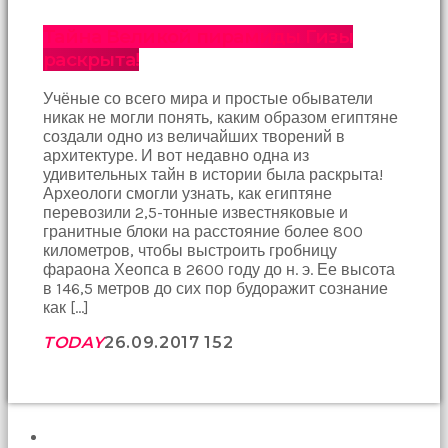
birbirlerine
teşekkür
Тайна Великой пирамиды Гизы
ederek
раскрыта!
bunu
tekrar
Учёные со всего мира и простые обыватели
yapmak
никак не могли понять, каким образом египтяне
için
создали одно из величайших творений в
sözleşiyorlar
архитектуре. И вот недавно одна из
altyazılı
удивительных тайн в истории была раскрыта!
porno
Археологи смогли узнать, как египтяне
Arkadaşımın
перевозили 2,5-тонные известняковые и
evine
гранитные блоки на расстояние более 800
takılmaya
километров, чтобы выстроить гробницу
gittiğimde
фараона Хеопса в 2600 году до н. э. Ее высота
tombul
в 146,5 метров до сих пор будоражит сознание
annesinin
как […]
kıçına
bakmaktan
TODAY
26.09.2017
152
hiç
bir
şeye
konsantre
olamıyordum
ПОИСК
sikiş