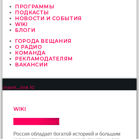
vermeyen
sikici
ПРОГРАММЫ
kocalar
ПОДКАСТЫ
bu
НОВОСТИ И СОБЫТИЯ
güzel
WIKI
karıları
БЛОГИ
kanepede
ГОРОДА ВЕЩАНИЯ
öttürüyor
О РАДИО
sex
КОМАНДА
hikayeleri
РЕКЛАМОДАТЕЛЯМ
ve
ВАКАНСИИ
en
sonunda
kızların
yüzüne
insert_link
10
boşalarak
rahatlıyorlar
altyazılı
porno
WIKI
İki
yakın
Водопад Кивач
arkadaş
sikiş
Россия обладает богатой историей и большим
sonu