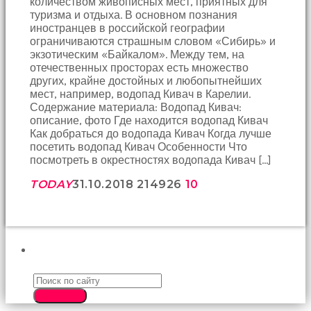
количеством живописных мест, приятных для
birbirlerine
туризма и отдыха. В основном познания
teşekkür
иностранцев в российской географии
ederek
ограничиваются страшным словом «Сибирь» и
bunu
экзотическим «Байкалом». Между тем, на
tekrar
отечественных просторах есть множество
yapmak
других, крайне достойных и любопытнейших
için
мест, например, водопад Кивач в Карелии.
sözleşiyorlar
Содержание материала: Водопад Кивач:
altyazılı
описание, фото Где находится водопад Кивач
porno
Как добраться до водопада Кивач Когда лучше
Arkadaşımın
посетить водопад Кивач Особенности Что
evine
посмотреть в окрестностях водопада Кивач […]
takılmaya
gittiğimde
TODAY
31.10.2018
2149
26
10
tombul
annesinin
kıçına
bakmaktan
hiç
ПОИСК
bir
şeye
konsantre
SEARCH
olamıyordum
sikiş