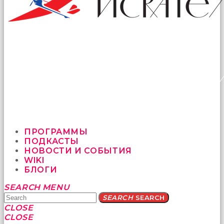
ПРОГРАММЫ
ПОДКАСТЫ
НОВОСТИ И СОБЫТИЯ
WIKI
БЛОГИ
Yatağa
SEARCH
MENU
bile
SEARCH
SEARCH
geçmeye
CLOSE
fırsat
CLOSE