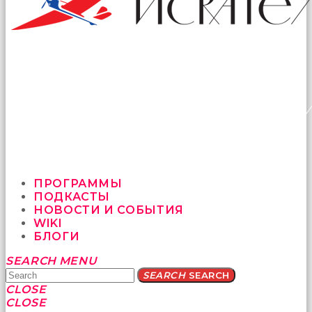
ПРОГРАММЫ
ПОДКАСТЫ
НОВОСТИ И СОБЫТИЯ
WIKI
БЛОГИ
Yatağa
SEARCH
MENU
bile
SEARCH
SEARCH
geçmeye
CLOSE
fırsat
CLOSE