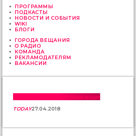
vermeyen
sikici
ПРОГРАММЫ
kocalar
ПОДКАСТЫ
bu
НОВОСТИ И СОБЫТИЯ
güzel
WIKI
karıları
БЛОГИ
kanepede
ГОРОДА ВЕЩАНИЯ
öttürüyor
О РАДИО
sex
КОМАНДА
hikayeleri
РЕКЛАМОДАТЕЛЯМ
ve
ВАКАНСИИ
en
sonunda
kızların
yüzüne
boşalarak
rahatlıyorlar
Карелия. Марциальные воды
altyazılı
porno
TODAY
27.04.2018
İki
yakın
arkadaş
sikiş
sonu