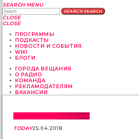
Yatağa
SEARCH
MENU
bile
SEARCH
SEARCH
geçmeye
CLOSE
fırsat
CLOSE
vermeyen
sikici
ПРОГРАММЫ
kocalar
ПОДКАСТЫ
bu
НОВОСТИ И СОБЫТИЯ
güzel
WIKI
karıları
БЛОГИ
kanepede
ГОРОДА ВЕЩАНИЯ
öttürüyor
О РАДИО
sex
КОМАНДА
hikayeleri
РЕКЛАМОДАТЕЛЯМ
ve
ВАКАНСИИ
en
sonunda
kızların
yüzüne
Греция. Острова везения
boşalarak
rahatlıyorlar
TODAY
25.04.2018
altyazılı
porno