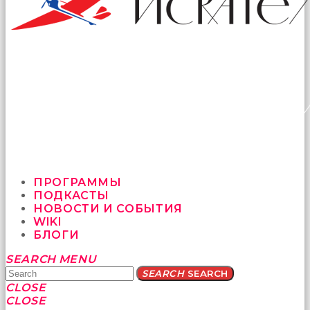
ПРОГРАММЫ
ПОДКАСТЫ
НОВОСТИ И СОБЫТИЯ
WIKI
БЛОГИ
Yatağa
SEARCH
MENU
bile
SEARCH
SEARCH
geçmeye
CLOSE
fırsat
CLOSE