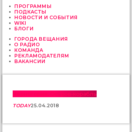
vermeyen
sikici
ПРОГРАММЫ
kocalar
ПОДКАСТЫ
bu
НОВОСТИ И СОБЫТИЯ
güzel
WIKI
karıları
БЛОГИ
kanepede
ГОРОДА ВЕЩАНИЯ
öttürüyor
О РАДИО
sex
КОМАНДА
hikayeleri
РЕКЛАМОДАТЕЛЯМ
ve
ВАКАНСИИ
en
sonunda
kızların
yüzüne
boşalarak
rahatlıyorlar
Черногория. Остров-корабль
altyazılı
porno
TODAY
25.04.2018
İki
yakın
arkadaş
sikiş
sonu