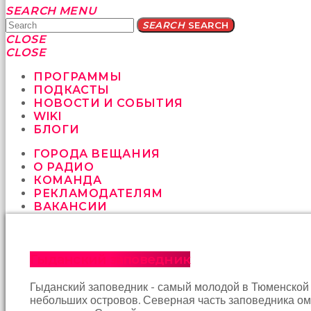
Yatağa
SEARCH
MENU
bile
SEARCH
SEARCH
geçmeye
CLOSE
fırsat
CLOSE
vermeyen
sikici
ПРОГРАММЫ
kocalar
ПОДКАСТЫ
bu
НОВОСТИ И СОБЫТИЯ
güzel
WIKI
karıları
БЛОГИ
kanepede
ГОРОДА ВЕЩАНИЯ
öttürüyor
О РАДИО
sex
КОМАНДА
hikayeleri
РЕКЛАМОДАТЕЛЯМ
ve
ВАКАНСИИ
en
sonunda
kızların
yüzüne
Гыданский заповедник
boşalarak
rahatlıyorlar
Гыданский заповедник - самый молодой в Тюменской 
altyazılı
небольших островов. Северная часть заповедника о
porno