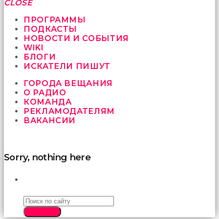
fırsat
CLOSE
vermeyen
sikici
ПРОГРАММЫ
kocalar
ПОДКАСТЫ
bu
НОВОСТИ И СОБЫТИЯ
güzel
WIKI
karıları
БЛОГИ
kanepede
ИСКАТЕЛИ ПИШУТ
öttürüyor
ГОРОДА ВЕЩАНИЯ
sex
О РАДИО
hikayeleri
КОМАНДА
ve
РЕКЛАМОДАТЕЛЯМ
en
ВАКАНСИИ
sonunda
kızların
yüzüne
boşalarak
Sorry, nothing here
rahatlıyorlar
altyazılı
porno
ПОИСК
İki
yakın
arkadaş
SEARCH
sikiş