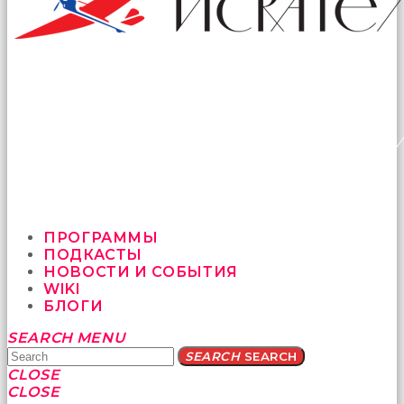
ПРОГРАММЫ
ПОДКАСТЫ
НОВОСТИ И СОБЫТИЯ
WIKI
БЛОГИ
Yatağa
SEARCH
MENU
bile
SEARCH
SEARCH
geçmeye
CLOSE
fırsat
CLOSE