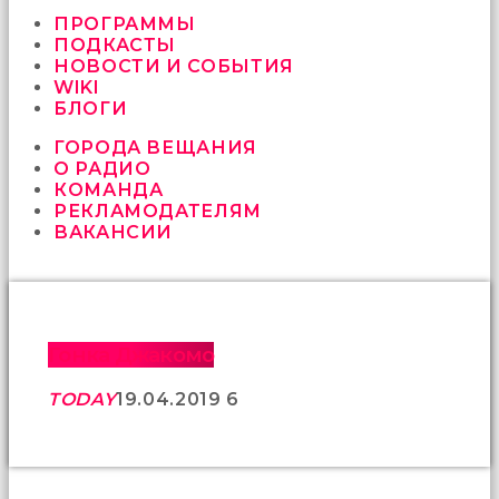
vermeyen
sikici
ПРОГРАММЫ
kocalar
ПОДКАСТЫ
bu
НОВОСТИ И СОБЫТИЯ
güzel
WIKI
karıları
БЛОГИ
kanepede
ГОРОДА ВЕЩАНИЯ
öttürüyor
О РАДИО
sex
КОМАНДА
hikayeleri
РЕКЛАМОДАТЕЛЯМ
ve
ВАКАНСИИ
en
sonunda
kızların
yüzüne
boşalarak
rahatlıyorlar
Гонка Джакомо
altyazılı
porno
TODAY
19.04.2019
6
İki
yakın
arkadaş
sikiş
sonu