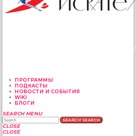
ПРОГРАММЫ
ПОДКАСТЫ
НОВОСТИ И СОБЫТИЯ
WIKI
БЛОГИ
Yatağa
SEARCH
MENU
bile
SEARCH
SEARCH
geçmeye
CLOSE
fırsat
CLOSE