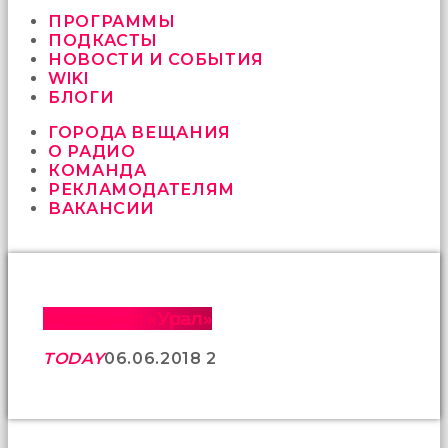
vermeyen
sikici
ПРОГРАММЫ
kocalar
ПОДКАСТЫ
bu
НОВОСТИ И СОБЫТИЯ
güzel
WIKI
karıları
БЛОГИ
kanepede
ГОРОДА ВЕЩАНИЯ
öttürüyor
О РАДИО
sex
КОМАНДА
hikayeleri
РЕКЛАМОДАТЕЛЯМ
ve
ВАКАНСИИ
en
sonunda
kızların
yüzüne
boşalarak
rahatlıyorlar
Мотоцикл «Урал»
altyazılı
porno
TODAY
06.06.2018
2
İki
yakın
arkadaş
sikiş
sonu