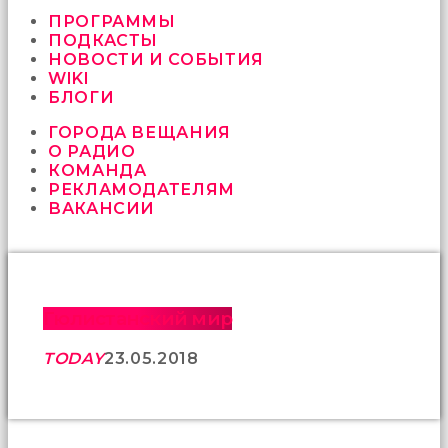
vermeyen
sikici
ПРОГРАММЫ
kocalar
ПОДКАСТЫ
bu
НОВОСТИ И СОБЫТИЯ
güzel
WIKI
karıları
БЛОГИ
kanepede
ГОРОДА ВЕЩАНИЯ
öttürüyor
О РАДИО
sex
КОМАНДА
hikayeleri
РЕКЛАМОДАТЕЛЯМ
ve
ВАКАНСИИ
en
sonunda
kızların
yüzüne
boşalarak
rahatlıyorlar
Гюлистанский мир
altyazılı
porno
TODAY
23.05.2018
İki
yakın
arkadaş
sikiş
sonu