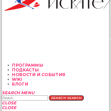
ПРОГРАММЫ
ПОДКАСТЫ
НОВОСТИ И СОБЫТИЯ
WIKI
БЛОГИ
Yatağa
SEARCH
MENU
bile
SEARCH
SEARCH
geçmeye
CLOSE
fırsat
CLOSE