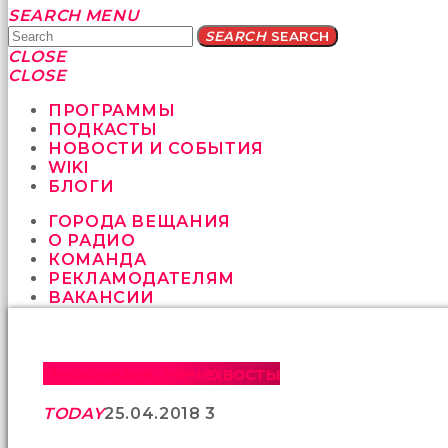
Yatağa
SEARCH
MENU
bile
SEARCH
SEARCH
geçmeye
CLOSE
fırsat
CLOSE
vermeyen
sikici
ПРОГРАММЫ
kocalar
ПОДКАСТЫ
bu
НОВОСТИ И СОБЫТИЯ
güzel
WIKI
karıları
БЛОГИ
kanepede
ГОРОДА ВЕЩАНИЯ
öttürüyor
О РАДИО
sex
КОМАНДА
hikayeleri
РЕКЛАМОДАТЕЛЯМ
ve
ВАКАНСИИ
en
sonunda
kızların
yüzüne
Индонезия. Мечехвосты
boşalarak
rahatlıyorlar
TODAY
25.04.2018
3
altyazılı
porno