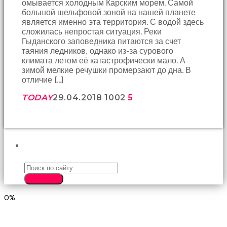
омывается холодным Карским морем. Самой
birbirlerine
большой шельфовой зоной на нашей планете
teşekkür
является именно эта территория. С водой здесь
ederek
сложилась непростая ситуация. Реки
bunu
Гыданского заповедника питаются за счет
tekrar
таяния ледников, однако из-за сурового
yapmak
климата летом её катастрофически мало. А
için
зимой мелкие речушки промерзают до дна. В
sözleşiyorlar
отличие […]
altyazılı
porno
TODAY
29.04.2018
1002
5
Arkadaşımın
evine
takılmaya
gittiğimde
tombul
ПОИСК
annesinin
kıçına
bakmaktan
hiç
SEARCH
bir
0%
şeye
konsantre
olamıyordum
sikiş