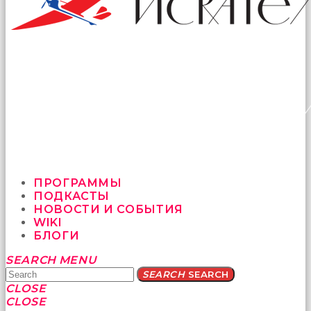
ПРОГРАММЫ
ПОДКАСТЫ
НОВОСТИ И СОБЫТИЯ
WIKI
БЛОГИ
Yatağa
SEARCH
MENU
bile
SEARCH
SEARCH
geçmeye
CLOSE
fırsat
CLOSE