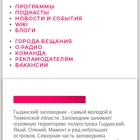
vermeyen
sikici
ПРОГРАММЫ
kocalar
ПОДКАСТЫ
bu
НОВОСТИ И СОБЫТИЯ
güzel
WIKI
karıları
БЛОГИ
kanepede
ГОРОДА ВЕЩАНИЯ
öttürüyor
О РАДИО
sex
КОМАНДА
hikayeleri
РЕКЛАМОДАТЕЛЯМ
ve
ВАКАНСИИ
en
sonunda
kızların
yüzüne
boşalarak
rahatlıyorlar
Гыданский заповедник
altyazılı
porno
Гыданский заповедник - самый молодой в
İki
Тюменской области. Заповедник занимает
yakın
огромную территорию: полуострова Гыданский,
arkadaş
Явай, Олений, Мамонт и ряд небольших
sikiş
островов. Северная часть заповедника
sonu